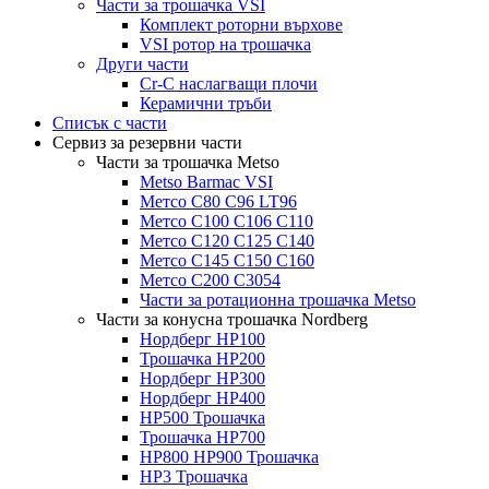
Части за трошачка VSI
Комплект роторни върхове
VSI ротор на трошачка
Други части
Cr-C наслагващи плочи
Керамични тръби
Списък с части
Сервиз за резервни части
Части за трошачка Metso
Metso Barmac VSI
Метсо C80 C96 LT96
Метсо C100 C106 C110
Метсо C120 C125 C140
Метсо C145 C150 C160
Метсо C200 C3054
Части за ротационна трошачка Metso
Части за конусна трошачка Nordberg
Нордберг HP100
Трошачка HP200
Нордберг HP300
Нордберг HP400
HP500 Трошачка
Трошачка HP700
HP800 HP900 Трошачка
HP3 Трошачка