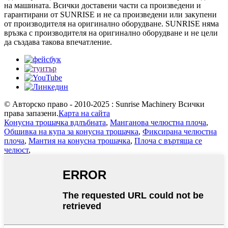
на машината. Всички доставени части са произведени и
гарантирани от SUNRISE и не са произведени или закупени
от производителя на оригинално оборудване. SUNRISE няма
връзка с производителя на оригинално оборудване и не цели
да създава такова впечатление.
© Авторско право - 2010-2025 : Sunrise Machinery Всички
права запазени.
Карта на сайта
Конусна трошачка вдлъбната
,
Манганова челюстна плоча
,
Обшивка на купа за конусна трошачка
,
Фиксирана челюстна
плоча
,
Мантия на конусна трошачка
,
Плоча с въртяща се
челюст
,