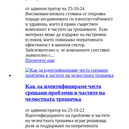
от администратор на 25-10-24
Високомангановата стомана се откроява
поради несравнимата си износоустойчивост
и здравина, което я прави съществен
компонент в частите на трошачките. Този
материал може да издържи на екстремни
условия, което повишава оперативната
ефективност в минния сектор.
Забележително е, че компаниите спестяват
значително с...
Прочетете още
Как да идентифицираме често
срещани проблеми в частите на
челюстната трошачка
от администратор на 25-10-22
Идентифицирането на проблеми в частите
на челюстната трошачка играе решаваща
роля за поддържане на оперативната