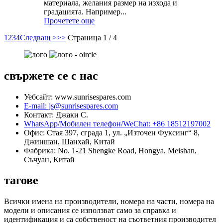
материала, желания размер на изхода и
градацията. Например...
Прочетете още
1
2
3
4
Следващ >
>>
Страница 1 / 4
свържете се с нас
Уебсайт: www.sunrisespares.com
E-mail: js@sunrisespares.com
Контакт: Джаки С.
WhatsApp/Мобилен телефон/WeChat: +86 18512197002
Офис: Стая 397, сграда 1, ул. „Източен Фуксинг“ 8,
Джиншан, Шанхай, Китай
Фабрика: No. 1-21 Shengke Road, Hongya, Meishan,
Съчуан, Китай
тагове
Всички имена на производители, номера на части, номера на
модели и описания се използват само за справка и
идентификация и са собственост на съответния производител