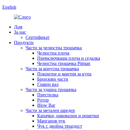
English
Дом
За нас
Сертификат
Продукти
Части за челюстна трошачка
Челюстна плоча
Превключваща плоча и седалка
Челюстна трошачка Pitman
Части за конусна трошачка
Покритие и мантия за купа
Бронзови части
Главен вал
Части за ударна трошачка
Престилка
Ротор
Blow Bar
Части за метален шредер
Капачки, наковални и решетки
Манганов чук
Чук с двойна твърдост