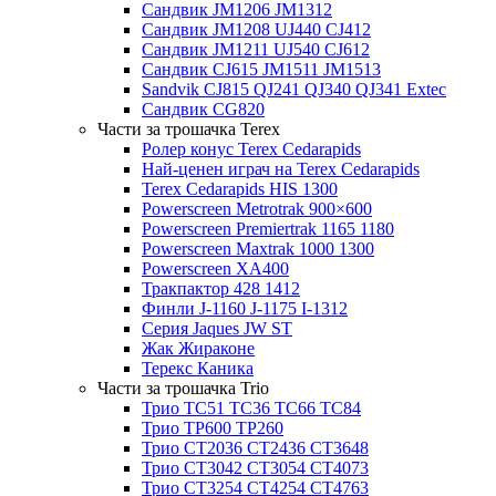
Сандвик JM1206 JM1312
Сандвик JM1208 UJ440 CJ412
Сандвик JM1211 UJ540 CJ612
Сандвик CJ615 JM1511 JM1513
Sandvik CJ815 QJ241 QJ340 QJ341 Extec
Сандвик CG820
Части за трошачка Terex
Ролер конус Terex Cedarapids
Най-ценен играч на Terex Cedarapids
Terex Cedarapids HIS 1300
Powerscreen Metrotrak 900×600
Powerscreen Premiertrak 1165 1180
Powerscreen Maxtrak 1000 1300
Powerscreen XA400
Тракпактор 428 1412
Финли J-1160 J-1175 I-1312
Серия Jaques JW ST
Жак Жираконе
Терекс Каника
Части за трошачка Trio
Трио TC51 TC36 TC66 TC84
Трио TP600 TP260
Трио CT2036 CT2436 CT3648
Трио CT3042 CT3054 CT4073
Трио CT3254 CT4254 CT4763