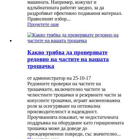
машината. Например, кожухът и
вдлъбнатината работят заедно, за да
раздробяват ефективно подавания материал.
Правилният избор...
Прочетете още
Какво трябва да проверявате
редовно на частите на вашата
трошачка
от администратор на 25-10-17
Редовните проверки на частите на
трошачките, включително частите за
челюстните трошачки и резервните части за
конусните трошачки, играят жизненоважна
роля за осигуряване на оптимална
производителност и надеждност.
Проучванията показват, че недостатъчната
поддръжка на оборудване като гирационната
трошачка може да доведе до
преждевременни повреди, със значително...