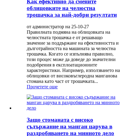
Как ефективно да смените
облицовките на челюстна
трошачка за най-добри резултати
от администратор на 25-10-27
Правилната подмяна на облицовката на
челюстната трошачка е от решаващо
значение за поддържане на ефективността и
дълготрайността на машината за челюстна
трошачка. Когато се изпълнява правилно,
този процес може да доведе до значителни
подобрения в експлоатационните
характеристики. Например, използването на
облицовки от високовъглеродна манганова
стомана като част от трошачката...
Прочетете още
Защо стоманата с високо
съдържание на манган царува в
раздробяването на минното дело