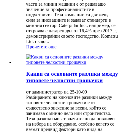
части за минни машини е от решаващо
значение за професионалистите в
индустрията. Тези компании са движеща
сила за иновациите и задават стандарти в
минния сектор. Caterpillar Inc., например, се
откроява с пазарен дял от 16,4% през 2017 г.,
демонстрирайки своето господство. Komatsu
Ltd. също...
Прочетете още
Какви са основните разлики между
типовете челюстни трошачки
от администратор на 25-10-09
Разбирането на ключовите разлики между
типовете челюстни трошачки е от
съществено значение за всеки, който се
занимава с минно дело или строителство.
Тези разлики могат значително да повлияят
на избора на оборудване, особено когато се
вземат предвид фактори като вида на