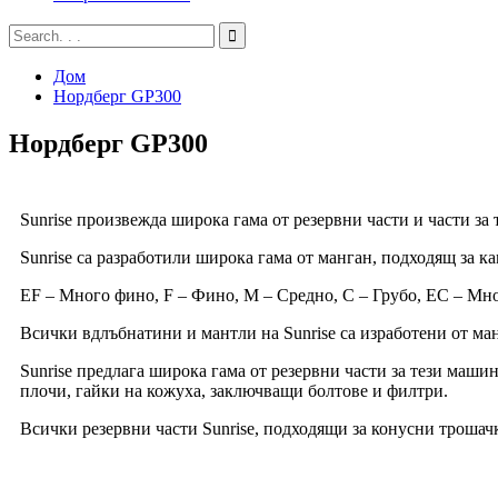
Дом
Нордберг GP300
Нордберг GP300
Sunrise произвежда широка гама от резервни части и части за
Sunrise са разработили широка гама от манган, подходящ за к
EF – Много фино, F – Фино, M – Средно, C – Грубо, EC – Мн
Всички вдлъбнатини и мантли на Sunrise са изработени от ма
Sunrise предлага широка гама от резервни части за тези маши
плочи, гайки на кожуха, заключващи болтове и филтри.
Всички резервни части Sunrise, подходящи за конусни трошач