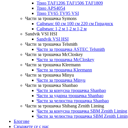
Трио TAF1206 TAF1506 TAF1809
Трио APS4054
Трио TV65 TV95 VSI
Части за трошачка Symons
Саймънс 60 см 100 см 220 см Гирадиск
Саймънс 1,2 м 1,2 м 1,2 м
Sandvik VSI HSI
Sandvik VSI HSI
Части за трошачка Telsmith
Части за трошачка ASTEC Telsmith
Части за трошачка McCloskey
Части за трошачка McCloskey
Части за трошачка Kleemann
Части за трошачка Kleemann
Части за трошачка Minyu
Части за трошачка Minyu
Части за трошачка Shanbao
Части за конусна трошачка Shanbao
Части за ударна трошачка Shanbao
Части за челюстна трошачка Shanbao
Части за трошачка Shibang Zenith Liming
Части за конусна трошачка SBM Zenith Liming
Части за челюстна трошачка SBM Zenith Limin
Блогове
Свържете се с нас