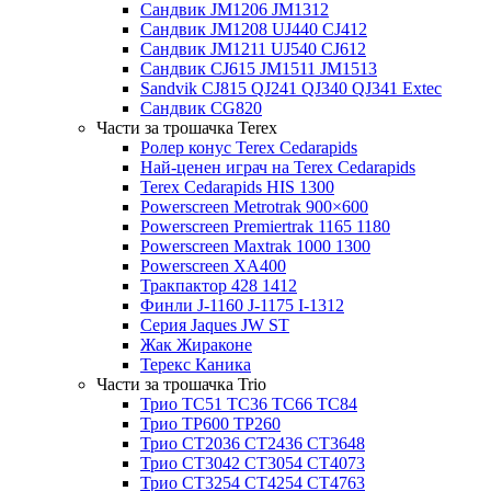
Сандвик JM1206 JM1312
Сандвик JM1208 UJ440 CJ412
Сандвик JM1211 UJ540 CJ612
Сандвик CJ615 JM1511 JM1513
Sandvik CJ815 QJ241 QJ340 QJ341 Extec
Сандвик CG820
Части за трошачка Terex
Ролер конус Terex Cedarapids
Най-ценен играч на Terex Cedarapids
Terex Cedarapids HIS 1300
Powerscreen Metrotrak 900×600
Powerscreen Premiertrak 1165 1180
Powerscreen Maxtrak 1000 1300
Powerscreen XA400
Тракпактор 428 1412
Финли J-1160 J-1175 I-1312
Серия Jaques JW ST
Жак Жираконе
Терекс Каника
Части за трошачка Trio
Трио TC51 TC36 TC66 TC84
Трио TP600 TP260
Трио CT2036 CT2436 CT3648
Трио CT3042 CT3054 CT4073
Трио CT3254 CT4254 CT4763