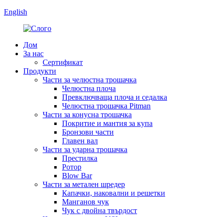
English
Дом
За нас
Сертификат
Продукти
Части за челюстна трошачка
Челюстна плоча
Превключваща плоча и седалка
Челюстна трошачка Pitman
Части за конусна трошачка
Покритие и мантия за купа
Бронзови части
Главен вал
Части за ударна трошачка
Престилка
Ротор
Blow Bar
Части за метален шредер
Капачки, наковални и решетки
Манганов чук
Чук с двойна твърдост