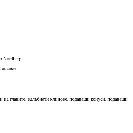
o Nordberg.
включват:
лки на главите, вдлъбнати клинове, подаващи конуси, подаващи