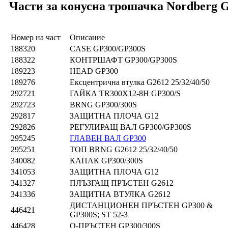
Части за конусна трошачка Nordberg 
Номер на част
Описание
188320
CASE GP300/GP300S
188322
КОНТРШАФТ GP300/GP300S
189223
HEAD GP300
189276
Ексцентрична втулка G2612 25/32/40/50
292721
ГАЙКА TR300X12-8H GP300/S
292723
BRNG GP300/300S
292817
ЗАЩИТНА ПЛОЧА G12
292826
РЕГУЛИРАЩ ВАЛ GP300/GP300S
295245
ГЛАВЕН ВАЛ GP300
295251
ТОП BRNG G2612 25/32/40/50
340082
КАПАК GP300/300S
341053
ЗАЩИТНА ПЛОЧА G12
341327
ПЛЪЗГАЩ ПРЪСТЕН G2612
341336
ЗАЩИТНА ВТУЛКА G2612
ДИСТАНЦИОНЕН ПРЪСТЕН GP300 &
446421
GP300S; ST 52-3
446428
О-ПРЪСТЕН GP300/300S