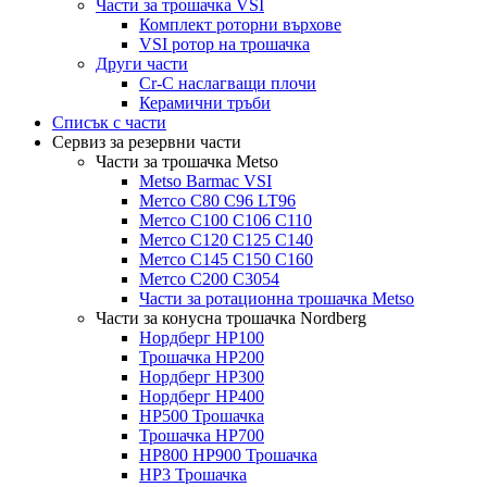
Части за трошачка VSI
Комплект роторни върхове
VSI ротор на трошачка
Други части
Cr-C наслагващи плочи
Керамични тръби
Списък с части
Сервиз за резервни части
Части за трошачка Metso
Metso Barmac VSI
Метсо C80 C96 LT96
Метсо C100 C106 C110
Метсо C120 C125 C140
Метсо C145 C150 C160
Метсо C200 C3054
Части за ротационна трошачка Metso
Части за конусна трошачка Nordberg
Нордберг HP100
Трошачка HP200
Нордберг HP300
Нордберг HP400
HP500 Трошачка
Трошачка HP700
HP800 HP900 Трошачка
HP3 Трошачка