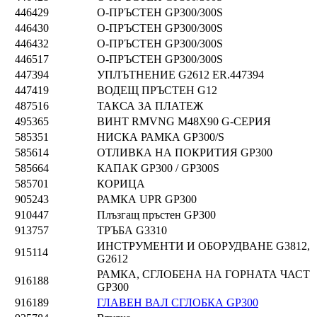
446429
О-ПРЪСТЕН GP300/300S
446430
О-ПРЪСТЕН GP300/300S
446432
О-ПРЪСТЕН GP300/300S
446517
О-ПРЪСТЕН GP300/300S
447394
УПЛЪТНЕНИЕ G2612 ER.447394
447419
ВОДЕЩ ПРЪСТЕН G12
487516
ТАКСА ЗА ПЛАТЕЖ
495365
ВИНТ RMVNG M48X90 G-СЕРИЯ
585351
НИСКА РАМКА GP300/S
585614
ОТЛИВКА НА ПОКРИТИЯ GP300
585664
КАПАК GP300 / GP300S
585701
КОРИЦА
905243
РАМКА UPR GP300
910447
Плъзгащ пръстен GP300
913757
ТРЪБА G3310
ИНСТРУМЕНТИ И ОБОРУДВАНЕ G3812,
915114
G2612
РАМКА, СГЛОБЕНА НА ГОРНАТА ЧАСТ
916188
GP300
916189
ГЛАВЕН ВАЛ СГЛОБКА GP300