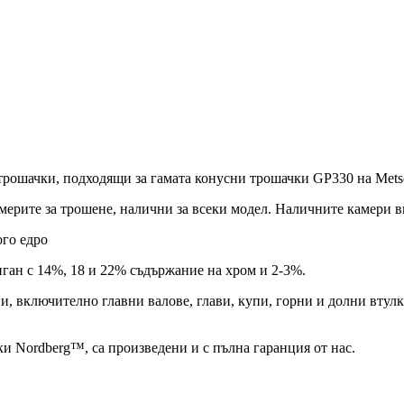
 трошачки, подходящи за гамата конусни трошачки GP330 на Mets
америте за трошене, налични за всеки модел. Наличните камери 
ого едро
нган с 14%, 18 и 22% съдържание на хром и 2-3%.
ни, включително главни валове, глави, купи, горни и долни вту
ки Nordberg™, са произведени и с пълна гаранция от нас.