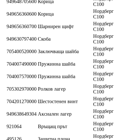
949648705600
Корица
C100
Нордберг
949656360600
Корица
C100
Нордберг
949656360700
Шарнирен щифт
C100
Нордберг
949630797400
Скоба
C100
Нордберг
705400520000
Заключваща шайба
C100
Нордберг
704007490000
Пружинна шайба
C100
Нордберг
704007570000
Пружинна шайба
C100
Нордберг
705302970000
Ролков лагер
C100
Нордберг
704201270000
Шестостенен винт
C100
Нордберг
949638649304
Аксиален лагер
C100
Нордберг
921064
Връщащ прът
C100
Нордберг
495126
Защитна плоча