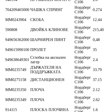
C106
Нордберг
704209465000
ЧАШКА СПРИНГ
0.274
C106
Нордберг
ММ0243904
СКОБА
12.44
C106
Нордберг
590808
ДВОЙКА КЛИНОВЕ
215,40
C106
Нордберг
949656362000
ШАРНИРЕН ПИНТ
0,48
C106
Нордберг
949615990100
ПРОЛЕТ
35
C106
Сглобка на аксиален
Нордберг
949638649301
2.4
лагер
C106
ДЪРЖАТЕЛЯ НА
Нордберг
ММ0235749
33.79
ПОДДРЪЖКАТА
C106
Нордберг
ММ0275158
ДИСТАНЦИОНЕН
37.15
C106
Нордберг
ММ0235350
ПЛОЧА
2.12
C106
Нордберг
ММ0235349
ПЛОЧА
2.62
C106
Нордберг
914115
ПЛОСКА ПЛОЧИНА
1.6
C106