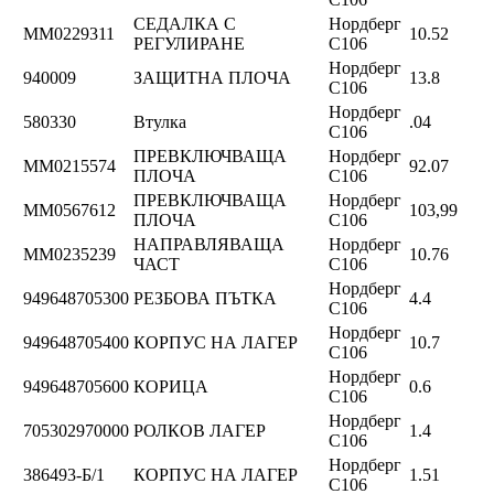
СЕДАЛКА С
Нордберг
ММ0229311
10.52
РЕГУЛИРАНЕ
C106
Нордберг
940009
ЗАЩИТНА ПЛОЧА
13.8
C106
Нордберг
580330
Втулка
.04
C106
ПРЕВКЛЮЧВАЩА
Нордберг
ММ0215574
92.07
ПЛОЧА
C106
ПРЕВКЛЮЧВАЩА
Нордберг
ММ0567612
103,99
ПЛОЧА
C106
НАПРАВЛЯВАЩА
Нордберг
ММ0235239
10.76
ЧАСТ
C106
Нордберг
949648705300
РЕЗБОВА ПЪТКА
4.4
C106
Нордберг
949648705400
КОРПУС НА ЛАГЕР
10.7
C106
Нордберг
949648705600
КОРИЦА
0.6
C106
Нордберг
705302970000
РОЛКОВ ЛАГЕР
1.4
C106
Нордберг
386493-Б/1
КОРПУС НА ЛАГЕР
1.51
C106