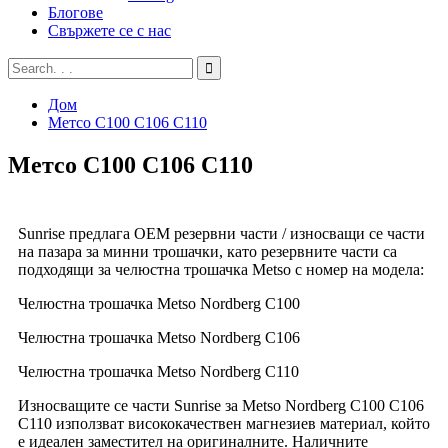
Блогове
Свържете се с нас
Дом
Метсо C100 C106 C110
Метсо C100 C106 C110
Sunrise предлага OEM резервни части / износващи се части
на пазара за минни трошачки, като резервните части са
подходящи за челюстна трошачка Metso с номер на модела:
Челюстна трошачка Metso Nordberg C100
Челюстна трошачка Metso Nordberg C106
Челюстна трошачка Metso Nordberg C110
Износващите се части Sunrise за Metso Nordberg C100 C106
C110 използват висококачествен магнезиев материал, който
е идеален заместител на оригиналните. Наличните