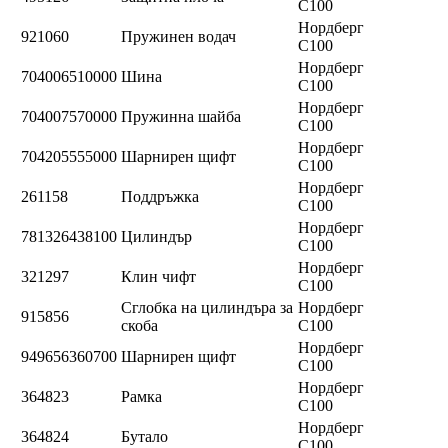
C100
Нордберг
921060
Пружинен водач
C100
Нордберг
704006510000
Шина
C100
Нордберг
704007570000
Пружинна шайба
C100
Нордберг
704205555000
Шарнирен щифт
C100
Нордберг
261158
Поддръжка
C100
Нордберг
781326438100
Цилиндър
C100
Нордберг
321297
Клин чифт
C100
Сглобка на цилиндъра за
Нордберг
915856
скоба
C100
Нордберг
949656360700
Шарнирен щифт
C100
Нордберг
364823
Рамка
C100
Нордберг
364824
Бутало
C100