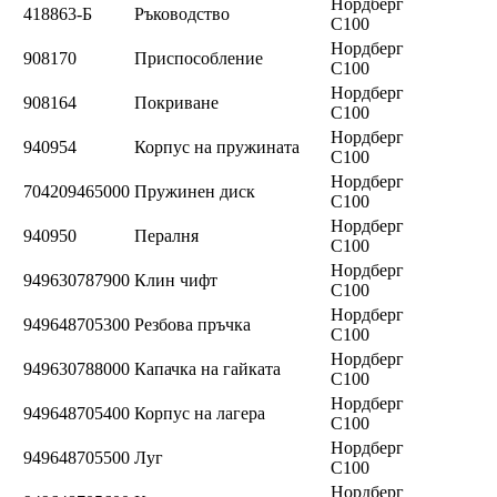
Нордберг
418863-Б
Ръководство
C100
Нордберг
908170
Приспособление
C100
Нордберг
908164
Покриване
C100
Нордберг
940954
Корпус на пружината
C100
Нордберг
704209465000
Пружинен диск
C100
Нордберг
940950
Пералня
C100
Нордберг
949630787900
Клин чифт
C100
Нордберг
949648705300
Резбова пръчка
C100
Нордберг
949630788000
Капачка на гайката
C100
Нордберг
949648705400
Корпус на лагера
C100
Нордберг
949648705500
Луг
C100
Нордберг