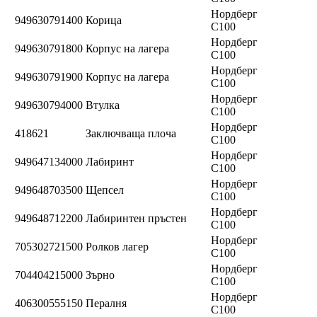
Нордберг
949630791400
Корица
C100
Нордберг
949630791800
Корпус на лагера
C100
Нордберг
949630791900
Корпус на лагера
C100
Нордберг
949630794000
Втулка
C100
Нордберг
418621
Заключваща плоча
C100
Нордберг
949647134000
Лабиринт
C100
Нордберг
949648703500
Щепсел
C100
Нордберг
949648712200
Лабиринтен пръстен
C100
Нордберг
705302721500
Ролков лагер
C100
Нордберг
704404215000
Зърно
C100
Нордберг
406300555150
Пералня
C100