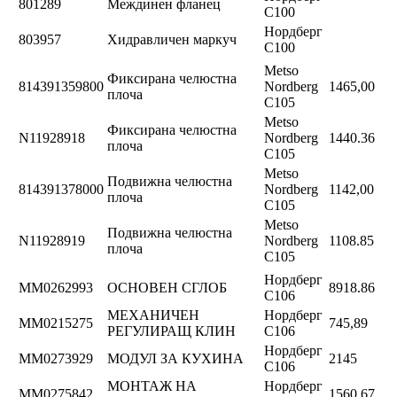
801289
Междинен фланец
C100
Нордберг
803957
Хидравличен маркуч
C100
Metso
Фиксирана челюстна
814391359800
Nordberg
1465,00
плоча
C105
Metso
Фиксирана челюстна
N11928918
Nordberg
1440.36
плоча
C105
Metso
Подвижна челюстна
814391378000
Nordberg
1142,00
плоча
C105
Metso
Подвижна челюстна
N11928919
Nordberg
1108.85
плоча
C105
Нордберг
ММ0262993
ОСНОВЕН СГЛОБ
8918.86
C106
МЕХАНИЧЕН
Нордберг
ММ0215275
745,89
РЕГУЛИРАЩ КЛИН
C106
Нордберг
ММ0273929
МОДУЛ ЗА КУХИНА
2145
C106
МОНТАЖ НА
Нордберг
ММ0275842
1560.67