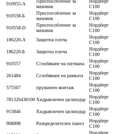
Приспособление за
Нордберг
910955-А
маховик
C100
Приспособление за
Нордберг
910558-Б
маховик
C100
Приспособление за
Нордберг
910558-D
маховик
C100
Нордберг
186220-А
Защитна плоча
C100
Нордберг
186220-Б
Защитна плоча
C100
Нордберг
910557
Сглобяване на питмана
C100
Нордберг
261484
Сглобяване на рамката
C100
Нордберг
575507
пружинен монтаж
C100
Нордберг
781326438100
Хидравличен цилиндър
C100
Нордберг
915846
Хидравличен цилиндър
C100
Нордберг
908898
Разпределителен панел
C100
Нордберг