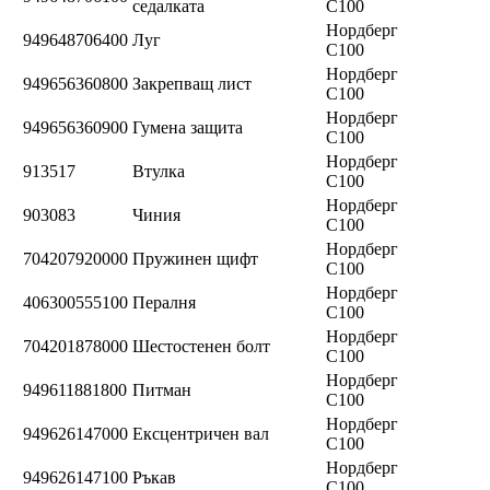
седалката
C100
Нордберг
949648706400
Луг
C100
Нордберг
949656360800
Закрепващ лист
C100
Нордберг
949656360900
Гумена защита
C100
Нордберг
913517
Втулка
C100
Нордберг
903083
Чиния
C100
Нордберг
704207920000
Пружинен щифт
C100
Нордберг
406300555100
Пералня
C100
Нордберг
704201878000
Шестостенен болт
C100
Нордберг
949611881800
Питман
C100
Нордберг
949626147000
Ексцентричен вал
C100
Нордберг
949626147100
Ръкав
C100