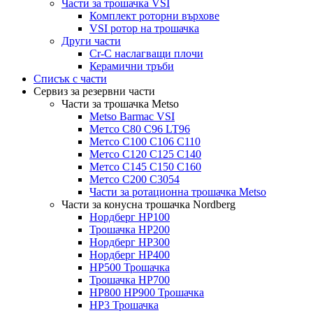
Части за трошачка VSI
Комплект роторни върхове
VSI ротор на трошачка
Други части
Cr-C наслагващи плочи
Керамични тръби
Списък с части
Сервиз за резервни части
Части за трошачка Metso
Metso Barmac VSI
Метсо C80 C96 LT96
Метсо C100 C106 C110
Метсо C120 C125 C140
Метсо C145 C150 C160
Метсо C200 C3054
Части за ротационна трошачка Metso
Части за конусна трошачка Nordberg
Нордберг HP100
Трошачка HP200
Нордберг HP300
Нордберг HP400
HP500 Трошачка
Трошачка HP700
HP800 HP900 Трошачка
HP3 Трошачка