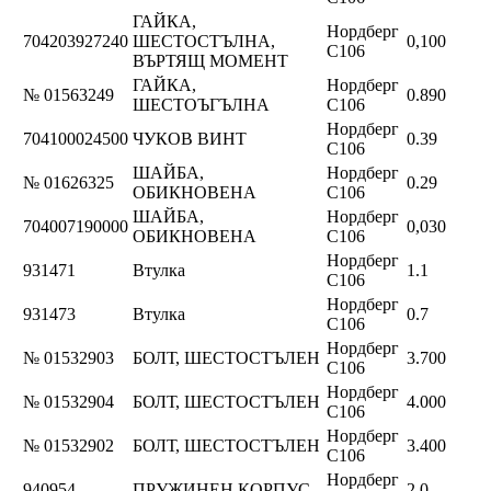
ГАЙКА,
Нордберг
704203927240
ШЕСТОСТЪЛНА,
0,100
C106
ВЪРТЯЩ МОМЕНТ
ГАЙКА,
Нордберг
№ 01563249
0.890
ШЕСТОЪГЪЛНА
C106
Нордберг
704100024500
ЧУКОВ ВИНТ
0.39
C106
ШАЙБА,
Нордберг
№ 01626325
0.29
ОБИКНОВЕНА
C106
ШАЙБА,
Нордберг
704007190000
0,030
ОБИКНОВЕНА
C106
Нордберг
931471
Втулка
1.1
C106
Нордберг
931473
Втулка
0.7
C106
Нордберг
№ 01532903
БОЛТ, ШЕСТОСТЪЛЕН
3.700
C106
Нордберг
№ 01532904
БОЛТ, ШЕСТОСТЪЛЕН
4.000
C106
Нордберг
№ 01532902
БОЛТ, ШЕСТОСТЪЛЕН
3.400
C106
Нордберг
940954
ПРУЖИНЕН КОРПУС
2.0