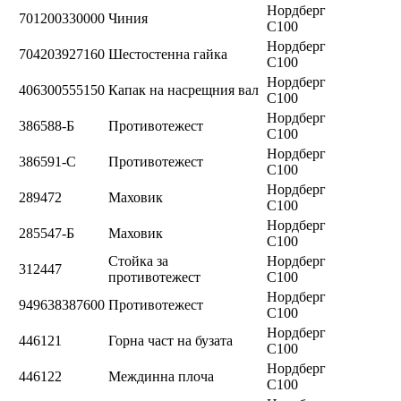
Нордберг
701200330000
Чиния
C100
Нордберг
704203927160
Шестостенна гайка
C100
Нордберг
406300555150
Капак на насрещния вал
C100
Нордберг
386588-Б
Противотежест
C100
Нордберг
386591-C
Противотежест
C100
Нордберг
289472
Маховик
C100
Нордберг
285547-Б
Маховик
C100
Стойка за
Нордберг
312447
противотежест
C100
Нордберг
949638387600
Противотежест
C100
Нордберг
446121
Горна част на бузата
C100
Нордберг
446122
Междинна плоча
C100