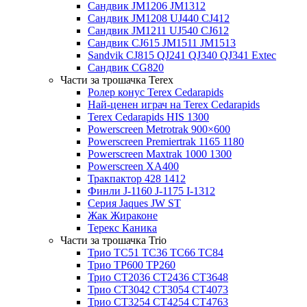
Сандвик JM1206 JM1312
Сандвик JM1208 UJ440 CJ412
Сандвик JM1211 UJ540 CJ612
Сандвик CJ615 JM1511 JM1513
Sandvik CJ815 QJ241 QJ340 QJ341 Extec
Сандвик CG820
Части за трошачка Terex
Ролер конус Terex Cedarapids
Най-ценен играч на Terex Cedarapids
Terex Cedarapids HIS 1300
Powerscreen Metrotrak 900×600
Powerscreen Premiertrak 1165 1180
Powerscreen Maxtrak 1000 1300
Powerscreen XA400
Тракпактор 428 1412
Финли J-1160 J-1175 I-1312
Серия Jaques JW ST
Жак Жираконе
Терекс Каника
Части за трошачка Trio
Трио TC51 TC36 TC66 TC84
Трио TP600 TP260
Трио CT2036 CT2436 CT3648
Трио CT3042 CT3054 CT4073
Трио CT3254 CT4254 CT4763