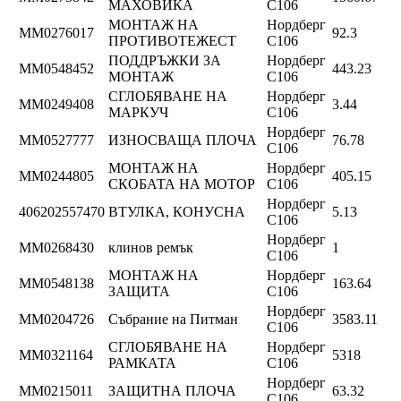
МАХОВИКА
C106
МОНТАЖ НА
Нордберг
ММ0276017
92.3
ПРОТИВОТЕЖЕСТ
C106
ПОДДРЪЖКИ ЗА
Нордберг
ММ0548452
443.23
МОНТАЖ
C106
СГЛОБЯВАНЕ НА
Нордберг
ММ0249408
3.44
МАРКУЧ
C106
Нордберг
ММ0527777
ИЗНОСВАЩА ПЛОЧА
76.78
C106
МОНТАЖ НА
Нордберг
ММ0244805
405.15
СКОБАТА НА МОТОР
C106
Нордберг
406202557470
ВТУЛКА, КОНУСНА
5.13
C106
Нордберг
ММ0268430
клинов ремък
1
C106
МОНТАЖ НА
Нордберг
ММ0548138
163.64
ЗАЩИТА
C106
Нордберг
ММ0204726
Събрание на Питман
3583.11
C106
СГЛОБЯВАНЕ НА
Нордберг
ММ0321164
5318
РАМКАТА
C106
Нордберг
ММ0215011
ЗАЩИТНА ПЛОЧА
63.32
C106