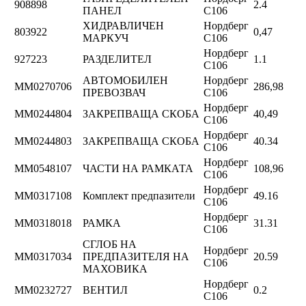
908898
2.4
ПАНЕЛ
C106
ХИДРАВЛИЧЕН
Нордберг
803922
0,47
МАРКУЧ
C106
Нордберг
927223
РАЗДЕЛИТЕЛ
1.1
C106
АВТОМОБИЛЕН
Нордберг
ММ0270706
286,98
ПРЕВОЗВАЧ
C106
Нордберг
ММ0244804
ЗАКРЕПВАЩА СКОБА
40,49
C106
Нордберг
ММ0244803
ЗАКРЕПВАЩА СКОБА
40.34
C106
Нордберг
ММ0548107
ЧАСТИ НА РАМКАТА
108,96
C106
Нордберг
ММ0317108
Комплект предпазители
49.16
C106
Нордберг
ММ0318018
РАМКА
31.31
C106
СГЛОБ НА
Нордберг
ММ0317034
ПРЕДПАЗИТЕЛЯ НА
20.59
C106
МАХОВИКА
Нордберг
ММ0232727
ВЕНТИЛ
0.2
C106