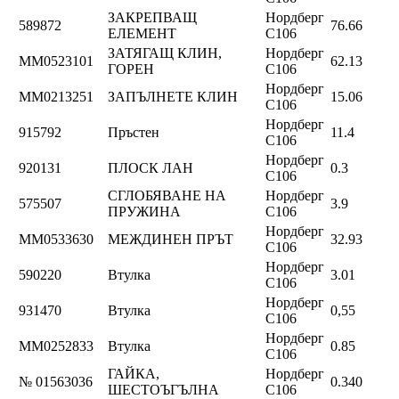
ЗАКРЕПВАЩ
Нордберг
589872
76.66
ЕЛЕМЕНТ
C106
ЗАТЯГАЩ КЛИН,
Нордберг
ММ0523101
62.13
ГОРЕН
C106
Нордберг
ММ0213251
ЗАПЪЛНЕТЕ КЛИН
15.06
C106
Нордберг
915792
Пръстен
11.4
C106
Нордберг
920131
ПЛОСК ЛАН
0.3
C106
СГЛОБЯВАНЕ НА
Нордберг
575507
3.9
ПРУЖИНА
C106
Нордберг
ММ0533630
МЕЖДИНЕН ПРЪТ
32.93
C106
Нордберг
590220
Втулка
3.01
C106
Нордберг
931470
Втулка
0,55
C106
Нордберг
ММ0252833
Втулка
0.85
C106
ГАЙКА,
Нордберг
№ 01563036
0.340
ШЕСТОЪГЪЛНА
C106