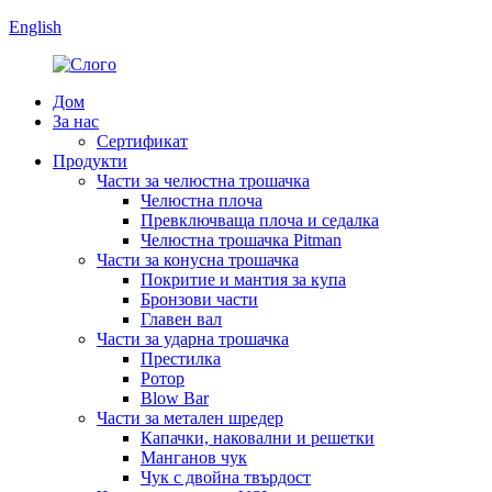
English
Дом
За нас
Сертификат
Продукти
Части за челюстна трошачка
Челюстна плоча
Превключваща плоча и седалка
Челюстна трошачка Pitman
Части за конусна трошачка
Покритие и мантия за купа
Бронзови части
Главен вал
Части за ударна трошачка
Престилка
Ротор
Blow Bar
Части за метален шредер
Капачки, наковални и решетки
Манганов чук
Чук с двойна твърдост