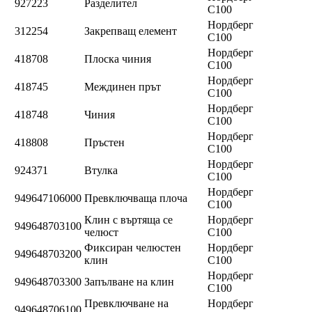
927223
Разделител
C100
Нордберг
312254
Закрепващ елемент
C100
Нордберг
418708
Плоска чиния
C100
Нордберг
418745
Междинен прът
C100
Нордберг
418748
Чиния
C100
Нордберг
418808
Пръстен
C100
Нордберг
924371
Втулка
C100
Нордберг
949647106000
Превключваща плоча
C100
Клин с въртяща се
Нордберг
949648703100
челюст
C100
Фиксиран челюстен
Нордберг
949648703200
клин
C100
Нордберг
949648703300
Запълване на клин
C100
Превключване на
Нордберг
949648706100