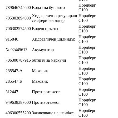
Нордберг
789646745600
Водач на буталото
C100
Хидравлично регулиращ
Нордберг
705303894000
се сферичен лагер
C100
Нордберг
706302574500
Водещ пръстен
C100
Нордберг
915846
Хидравличен цилиндър
C100
Нордберг
№ 02445613
Акумулатор
C100
Нордберг
706300787915
обтягач за маркучи
C100
Нордберг
285547-А
Маховик
C100
Нордберг
285547-Б
Маховик
C100
Нордберг
312447
Противотежест
C100
Нордберг
949638387600
Противотежест
C100
Нордберг
406300555200
Заключване на шайбата
C100