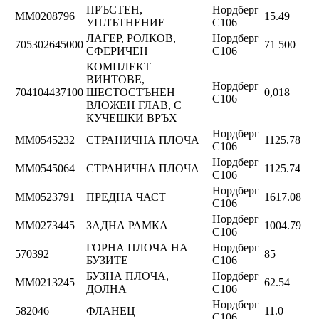
ПРЪСТЕН,
Нордберг
ММ0208796
15.49
УПЛЪТНЕНИЕ
C106
ЛАГЕР, РОЛКОВ,
Нордберг
705302645000
71 500
СФЕРИЧЕН
C106
КОМПЛЕКТ
ВИНТОВЕ,
Нордберг
704104437100
ШЕСТОСТЪНЕН
0,018
C106
ВЛОЖЕН ГЛАВ, С
КУЧЕШКИ ВРЪХ
Нордберг
ММ0545232
СТРАНИЧНА ПЛОЧА
1125.78
C106
Нордберг
ММ0545064
СТРАНИЧНА ПЛОЧА
1125.74
C106
Нордберг
ММ0523791
ПРЕДНА ЧАСТ
1617.08
C106
Нордберг
ММ0273445
ЗАДНА РАМКА
1004.79
C106
ГОРНА ПЛОЧА НА
Нордберг
570392
85
БУЗИТЕ
C106
БУЗНА ПЛОЧА,
Нордберг
ММ0213245
62.54
ДОЛНА
C106
Нордберг
582046
ФЛАНЕЦ
11.0
C106