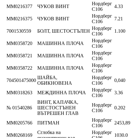
Нордберг
ММ0216377
ЧУКОВ ВИНТ
4.33
C106
Нордберг
ММ0216375
ЧУКОВ ВИНТ
7.21
C106
Нордберг
7001530559
БОЛТ, ШЕСТОСТЪЛЕН
1.100
C106
Нордберг
ММ0358720
МАШИННА ПЛОЧА
C106
Нордберг
ММ0358721
МАШИННА ПЛОЧА
C106
Нордберг
ММ0358722
МАШИННА ПЛОЧА
C106
ШАЙБА,
Нордберг
704501475000
0,040
ОБИКНОВЕНА
C106
Нордберг
ММ0318263
МЕЖДИННА ПЛОЧА
3.36
C106
ВИНТ, КАПАЧКА,
Нордберг
№ 01540286
ШЕСТОСТЪНЕН
0.202
C106
ВЪТРЕШЕН ГЛАВ
Нордберг
ММ0205766
ПИТМАН
2453,89
C106
Сглобка на
Нордберг
ММ0268169
1030.0
ексцентричен вал
C106