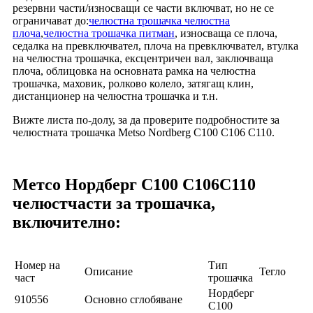
резервни части/износващи се части включват, но не се
ограничават до:
челюстна трошачка челюстна
плоча
,
челюстна трошачка питман
, износваща се плоча,
седалка на превключвател, плоча на превключвател, втулка
на челюстна трошачка, ексцентричен вал, заключваща
плоча, облицовка на основната рамка на челюстна
трошачка, маховик, ролково колело, затягащ клин,
дистанционер на челюстна трошачка и т.н.
Вижте листа по-долу, за да проверите подробностите за
челюстната трошачка Metso Nordberg C100 C106 C110.
Метсо Нордберг C100 C106
C110
челюст
части за трошачка,
включително:
Номер на
Тип
Описание
Тегло
част
трошачка
Нордберг
910556
Основно сглобяване
C100