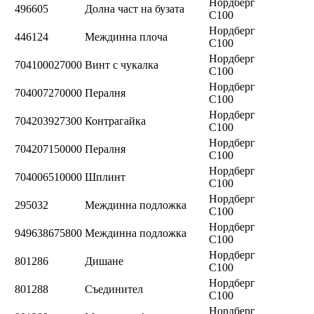
Нордберг
496605
Долна част на бузата
C100
Нордберг
446124
Междинна плоча
C100
Нордберг
704100027000
Винт с чукалка
C100
Нордберг
704007270000
Пералня
C100
Нордберг
704203927300
Контрагайка
C100
Нордберг
704207150000
Пералня
C100
Нордберг
704006510000
Шплинт
C100
Нордберг
295032
Междинна подложка
C100
Нордберг
949638675800
Междинна подложка
C100
Нордберг
801286
Дишане
C100
Нордберг
801288
Съединител
C100
Нордберг