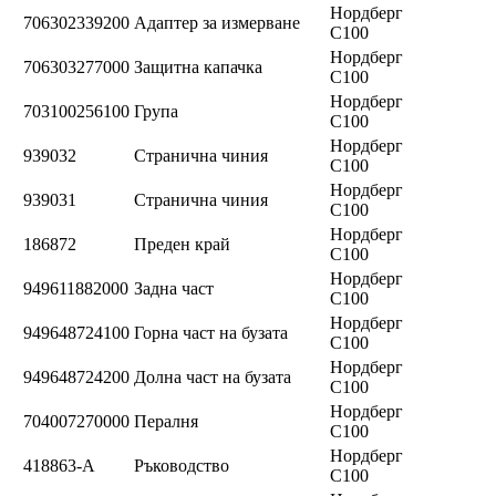
Нордберг
706302339200
Адаптер за измерване
C100
Нордберг
706303277000
Защитна капачка
C100
Нордберг
703100256100
Група
C100
Нордберг
939032
Странична чиния
C100
Нордберг
939031
Странична чиния
C100
Нордберг
186872
Преден край
C100
Нордберг
949611882000
Задна част
C100
Нордберг
949648724100
Горна част на бузата
C100
Нордберг
949648724200
Долна част на бузата
C100
Нордберг
704007270000
Пералня
C100
Нордберг
418863-А
Ръководство
C100