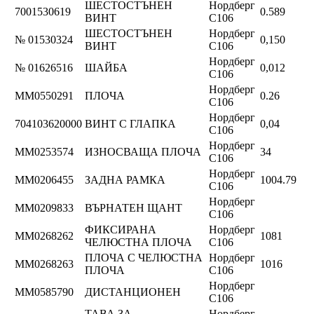
ШЕСТОСТЪНЕН
Нордберг
7001530619
0.589
ВИНТ
C106
ШЕСТОСТЪНЕН
Нордберг
№ 01530324
0,150
ВИНТ
C106
Нордберг
№ 01626516
ШАЙБА
0,012
C106
Нордберг
ММ0550291
ПЛОЧА
0.26
C106
Нордберг
704103620000
ВИНТ С ГЛАПКА
0,04
C106
Нордберг
ММ0253574
ИЗНОСВАЩА ПЛОЧА
34
C106
Нордберг
ММ0206455
ЗАДНА РАМКА
1004.79
C106
Нордберг
ММ0209833
ВЪРНАТЕН ЩАНТ
C106
ФИКСИРАНА
Нордберг
ММ0268262
1081
ЧЕЛЮСТНА ПЛОЧА
C106
ПЛОЧА С ЧЕЛЮСТНА
Нордберг
ММ0268263
1016
ПЛОЧА
C106
Нордберг
ММ0585790
ДИСТАНЦИОНЕН
C106
ТАВА ЗА
Нордберг