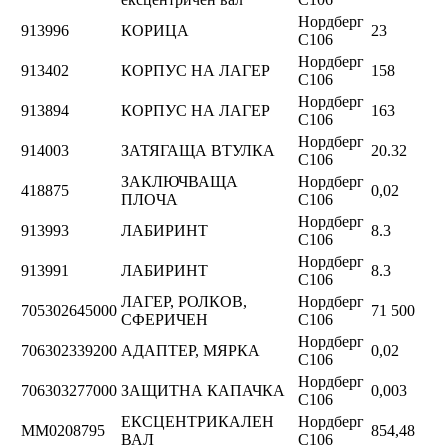
Нордберг
913996
КОРИЦА
23
C106
Нордберг
913402
КОРПУС НА ЛАГЕР
158
C106
Нордберг
913894
КОРПУС НА ЛАГЕР
163
C106
Нордберг
914003
ЗАТЯГАЩА ВТУЛКА
20.32
C106
ЗАКЛЮЧВАЩА
Нордберг
418875
0,02
ПЛОЧА
C106
Нордберг
913993
ЛАБИРИНТ
8.3
C106
Нордберг
913991
ЛАБИРИНТ
8.3
C106
ЛАГЕР, РОЛКОВ,
Нордберг
705302645000
71 500
СФЕРИЧЕН
C106
Нордберг
706302339200
АДАПТЕР, МЯРКА
0,02
C106
Нордберг
706303277000
ЗАЩИТНА КАПАЧКА
0,003
C106
ЕКСЦЕНТРИКАЛЕН
Нордберг
ММ0208795
854,48
ВАЛ
C106