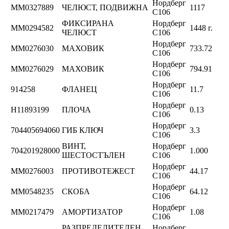
Нордберг
ММ0327889
ЧЕЛЮСТ, ПОДВИЖНА
1117
C106
ФИКСИРАНА
Нордберг
ММ0294582
1448 г.
ЧЕЛЮСТ
C106
Нордберг
ММ0276030
МАХОВИК
733.72
C106
Нордберг
ММ0276029
МАХОВИК
794.91
C106
Нордберг
914258
ФЛАНЕЦ
11.7
C106
Нордберг
Н11893199
ПЛОЧА
0.13
C106
Нордберг
704405694060
ГИБ КЛЮЧ
3.3
C106
ВИНТ,
Нордберг
704201928000
1.000
ШЕСТОСТЪЛЕН
C106
Нордберг
ММ0276003
ПРОТИВОТЕЖЕСТ
44.17
C106
Нордберг
ММ0548235
СКОБА
64.12
C106
Нордберг
ММ0217479
АМОРТИЗАТОР
1.08
C106
РАЗПРЕДЕЛИТЕЛЕН
Нордберг