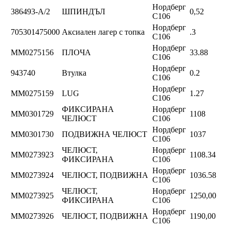
Нордберг
386493-A/2
ШПИНДЪЛ
0,52
C106
Нордберг
705301475000
Аксиален лагер с топка
.3
C106
Нордберг
ММ0275156
ПЛОЧА
33.88
C106
Нордберг
943740
Втулка
0.2
C106
Нордберг
ММ0275159
LUG
1.27
C106
ФИКСИРАНА
Нордберг
ММ0301729
1108
ЧЕЛЮСТ
C106
Нордберг
ММ0301730
ПОДВИЖНА ЧЕЛЮСТ
1037
C106
ЧЕЛЮСТ,
Нордберг
ММ0273923
1108.34
ФИКСИРАНА
C106
Нордберг
ММ0273924
ЧЕЛЮСТ, ПОДВИЖНА
1036.58
C106
ЧЕЛЮСТ,
Нордберг
ММ0273925
1250,00
ФИКСИРАНА
C106
Нордберг
ММ0273926
ЧЕЛЮСТ, ПОДВИЖНА
1190,00
C106