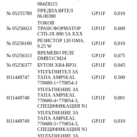
084Z8215
ПРЕДПАЗИТЕЛ
№ 05255789
GP11F
0,010
06.00390
ТОКОВ
№ 05256023
ТРАНСФОРМАТОР
GP11F
0.600
CTD-3X 800 5A XXX
РЕЗИСТОР 120 ОМА.
№ 05256100
GP11F
0,010
0.25 W
ВРЕМЕВО РЕЛЕ
№ 05256315
GP11F
0,075
DMB51CM24
№ 05256377
БУТОН XB4-BP31
GP11F
0,045
УПЛЪТНИТЕЛ ЗА
Н11449747
ТАПА AMPSEAL
GP11F
0.500
770680-1+770854-3
УПЛЪТНЕНИЕ ЗА
ТАПА AMPSEAL
Н11449748
GP11F
0,001
770680-4+770854-3,
СПЕЦИФИКАЦИЯ N1
УПЛЪТНЕНИЕ ЗА
ТАПА AMPSEAL
Н11449749
GP11F
0,010
770680-5+770854-3,
СПЕЦИФИКАЦИЯ N1
УПЛЪТНЕНИЕ ЗА