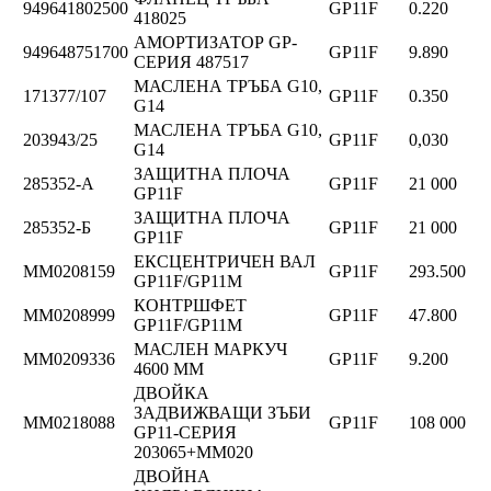
949641802500
GP11F
0.220
418025
АМОРТИЗАТОР GP-
949648751700
GP11F
9.890
СЕРИЯ 487517
МАСЛЕНА ТРЪБА G10,
171377/107
GP11F
0.350
G14
МАСЛЕНА ТРЪБА G10,
203943/25
GP11F
0,030
G14
ЗАЩИТНА ПЛОЧА
285352-А
GP11F
21 000
GP11F
ЗАЩИТНА ПЛОЧА
285352-Б
GP11F
21 000
GP11F
ЕКСЦЕНТРИЧЕН ВАЛ
ММ0208159
GP11F
293.500
GP11F/GP11M
КОНТРШФЕТ
ММ0208999
GP11F
47.800
GP11F/GP11M
МАСЛЕН МАРКУЧ
ММ0209336
GP11F
9.200
4600 ММ
ДВОЙКА
ЗАДВИЖВАЩИ ЗЪБИ
ММ0218088
GP11F
108 000
GP11-СЕРИЯ
203065+MM020
ДВОЙНА