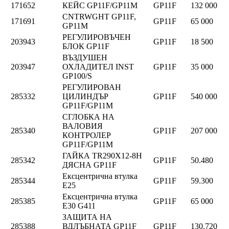
171652
КЕЙС GP11F/GP11M
GP11F
132 000
CNTRWGHT GP11F,
171691
GP11F
65 000
GP11M
РЕГУЛИРОВЪЧЕН
203943
GP11F
18 500
БЛОК GP11F
ВЪЗДУШЕН
203947
ОХЛАДИТЕЛ INST
GP11F
35 000
GP100/S
РЕГУЛИРОВАН
285332
ЦИЛИНДЪР
GP11F
540 000
GP11F/GP11M
СГЛОБКА НА
ВАЛОВИЯ
285340
GP11F
207 000
КОНТРОЛЕР
GP11F/GP11M
ГАЙКА TR290X12-8H
285342
GP11F
50.480
ДЯСНА GP11F
Ексцентрична втулка
285344
GP11F
59.300
E25
Ексцентрична втулка
285385
GP11F
65 000
E30 G411
ЗАЩИТА НА
285388
ВДЛЪБНАТА GP11F
GP11F
130.720