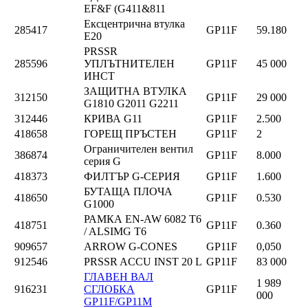
EF&F (G411&811
Ексцентрична втулка
285417
GP11F
59.180
E20
PRSSR
285596
УПЛЪТНИТЕЛЕН
GP11F
45 000
ИНСТ
ЗАЩИТНА ВТУЛКА
312150
GP11F
29 000
G1810 G2011 G2211
312446
КРИВА G11
GP11F
2.500
418658
ГОРЕЩ ПРЪСТЕН
GP11F
2
Ограничителен вентил
386874
GP11F
8.000
серия G
418373
ФИЛТЪР G-СЕРИЯ
GP11F
1.600
БУТАЩА ПЛОЧА
418650
GP11F
0.530
G1000
РАМКА EN-AW 6082 T6
418751
GP11F
0.360
/ ALSIMG T6
909657
ARROW G-CONES
GP11F
0,050
912546
PRSSR ACCU INST 20 L
GP11F
83 000
ГЛАВЕН ВАЛ
1 989
916231
СГЛОБКА
GP11F
000
GP11F/GP11M