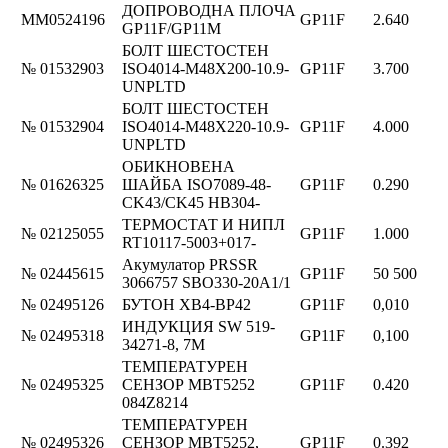
ДОПРОВОДНА ПЛОЧА
ММ0524196
GP11F
2.640
GP11F/GP11M
БОЛТ ШЕСТОСТЕН
№ 01532903
ISO4014-M48X200-10.9-
GP11F
3.700
UNPLTD
БОЛТ ШЕСТОСТЕН
№ 01532904
ISO4014-M48X220-10.9-
GP11F
4.000
UNPLTD
ОБИКНОВЕНА
№ 01626325
ШАЙБА ISO7089-48-
GP11F
0.290
CK43/CK45 HB304-
ТЕРМОСТАТ И НИПЛ
№ 02125055
GP11F
1.000
RT10117-5003+017-
Акумулатор PRSSR
№ 02445615
GP11F
50 500
3066757 SBO330-20A1/1
№ 02495126
БУТОН XB4-BP42
GP11F
0,010
ИНДУКЦИЯ SW 519-
№ 02495318
GP11F
0,100
34271-8, 7M
ТЕМПЕРАТУРЕН
№ 02495325
СЕНЗОР MBT5252
GP11F
0.420
084Z8214
ТЕМПЕРАТУРЕН
№ 02495326
СЕНЗОР MBT5252,
GP11F
0.392