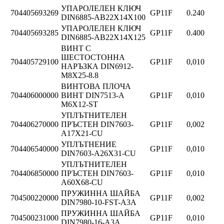
УПАРОЛЕЛЕН КЛЮЧ
704405693269
GP11F
0.240
DIN6885-AB22X14X100
УПАРОЛЕЛЕН КЛЮЧ
704405693285
GP11F
0.400
DIN6885-AB22X14X125
ВИНТ С
ШЕСТОСТОННА
704405729100
GP11F
0,010
НАРЪЗКА DIN6912-
M8X25-8.8
ВИНТОВА ПЛОЧА
704406000000
ВИНТ DIN7513-A
GP11F
0,010
M6X12-ST
УПЛЪТНИТЕЛЕН
704406270000
ПРЪСТЕН DIN7603-
GP11F
0,002
A17X21-CU
УПЛЪТНЕНИЕ
704406540000
GP11F
0,010
DIN7603-A26X31-CU
УПЛЪТНИТЕЛЕН
704406850000
ПРЪСТЕН DIN7603-
GP11F
0,010
A60X68-CU
ПРУЖИННА ШАЙБА
704500220000
GP11F
0,002
DIN7980-10-FST-A3A
ПРУЖИННА ШАЙБА
704500231000
GP11F
0,010
DIN7980-16-A3A