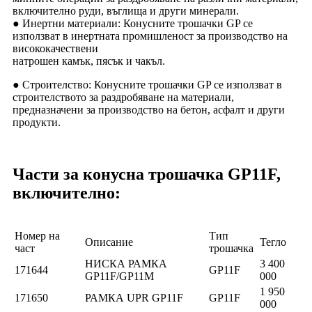
включително руди, въглища и други минерали.
● Инертни материали: Конусните трошачки GP се
използват в инертната промишленост за производство на
висококачествени
натрошен камък, пясък и чакъл.
● Строителство: Конусните трошачки GP се използват в
строителството за раздробяване на материали,
предназначени за производство на бетон, асфалт и други
продукти.
Части за конусна трошачка GP11F,
включително:
Номер на
Тип
Описание
Тегло
част
трошачка
НИСКА РАМКА
3 400
171644
GP11F
GP11F/GP11M
000
1 950
171650
РАМКА UPR GP11F
GP11F
000