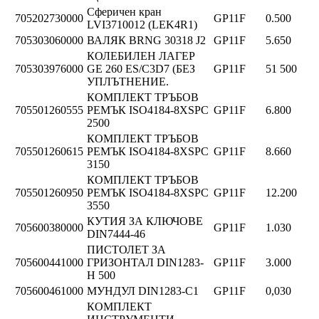
Сферичен кран
705202730000
GP11F
0.500
LVI3710012 (LEK4R1)
705303060000
ВАЛЯК BRNG 30318 J2
GP11F
5.650
КОЛЕБИЛЕН ЛАГЕР
705303976000
GE 260 ES/C3D7 (БЕЗ
GP11F
51 500
УПЛЪТНЕНИЕ.
КОМПЛЕКТ ТРЪБОВ
705501260555
РЕМЪК ISO4184-8XSPC
GP11F
6.800
2500
КОМПЛЕКТ ТРЪБОВ
705501260615
РЕМЪК ISO4184-8XSPC
GP11F
8.660
3150
КОМПЛЕКТ ТРЪБОВ
705501260950
РЕМЪК ISO4184-8XSPC
GP11F
12.200
3550
КУТИЯ ЗА КЛЮЧОВЕ
705600380000
GP11F
1.030
DIN7444-46
ПИСТОЛЕТ ЗА
705600441000
ГРИЗОНТАЛ DIN1283-
GP11F
3.000
H 500
705600461000
МУНДУЛ DIN1283-C1
GP11F
0,030
КОМПЛЕКТ