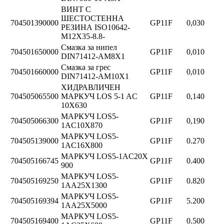
ВИНТ С
ШЕСТОСТЕННА
704501390000
GP11F
0,030
РЕЗИНА ISO10642-
M12X35-8.8-
Смазка за нипел
704501650000
GP11F
0,010
DIN71412-AM8X1
Смазка за грес
704501660000
GP11F
0,010
DIN71412-AM10X1
ХИДРАВЛИЧЕН
704505065500
МАРКУЧ LOS 5-1 AC
GP11F
0,140
10X630
МАРКУЧ LOS5-
704505066300
GP11F
0,190
1AC10X870
МАРКУЧ LOS5-
704505139000
GP11F
0.270
1AC16X800
МАРКУЧ LOS5-1AC20X
704505166745
GP11F
0.400
900
МАРКУЧ LOS5-
704505169250
GP11F
0.820
1AA25X1300
МАРКУЧ LOS5-
704505169394
GP11F
5.200
1AA25X5000
МАРКУЧ LOS5-
704505169400
GP11F
0.500