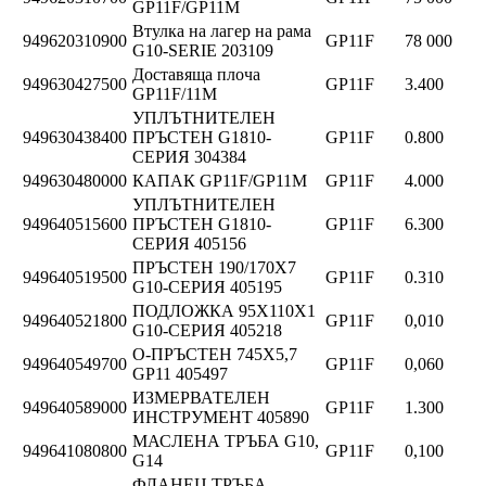
GP11F/GP11M
Втулка на лагер на рама
949620310900
GP11F
78 000
G10-SERIE 203109
Доставяща плоча
949630427500
GP11F
3.400
GP11F/11M
УПЛЪТНИТЕЛЕН
949630438400
ПРЪСТЕН G1810-
GP11F
0.800
СЕРИЯ 304384
949630480000
КАПАК GP11F/GP11M
GP11F
4.000
УПЛЪТНИТЕЛЕН
949640515600
ПРЪСТЕН G1810-
GP11F
6.300
СЕРИЯ 405156
ПРЪСТЕН 190/170X7
949640519500
GP11F
0.310
G10-СЕРИЯ 405195
ПОДЛОЖКА 95X110X1
949640521800
GP11F
0,010
G10-СЕРИЯ 405218
О-ПРЪСТЕН 745X5,7
949640549700
GP11F
0,060
GP11 405497
ИЗМЕРВАТЕЛЕН
949640589000
GP11F
1.300
ИНСТРУМЕНТ 405890
МАСЛЕНА ТРЪБА G10,
949641080800
GP11F
0,100
G14
ФЛАНЕЦ ТРЪБА