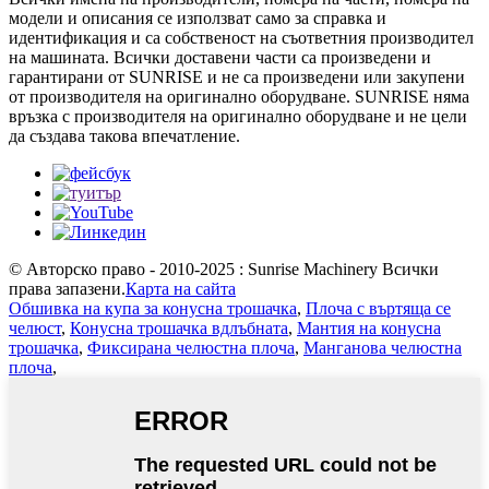
модели и описания се използват само за справка и
идентификация и са собственост на съответния производител
на машината. Всички доставени части са произведени и
гарантирани от SUNRISE и не са произведени или закупени
от производителя на оригинално оборудване. SUNRISE няма
връзка с производителя на оригинално оборудване и не цели
да създава такова впечатление.
© Авторско право - 2010-2025 : Sunrise Machinery Всички
права запазени.
Карта на сайта
Обшивка на купа за конусна трошачка
,
Плоча с въртяща се
челюст
,
Конусна трошачка вдлъбната
,
Мантия на конусна
трошачка
,
Фиксирана челюстна плоча
,
Манганова челюстна
плоча
,