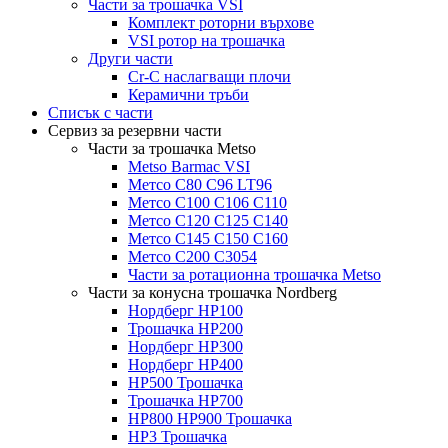
Части за трошачка VSI
Комплект роторни върхове
VSI ротор на трошачка
Други части
Cr-C наслагващи плочи
Керамични тръби
Списък с части
Сервиз за резервни части
Части за трошачка Metso
Metso Barmac VSI
Метсо C80 C96 LT96
Метсо C100 C106 C110
Метсо C120 C125 C140
Метсо C145 C150 C160
Метсо C200 C3054
Части за ротационна трошачка Metso
Части за конусна трошачка Nordberg
Нордберг HP100
Трошачка HP200
Нордберг HP300
Нордберг HP400
HP500 Трошачка
Трошачка HP700
HP800 HP900 Трошачка
HP3 Трошачка