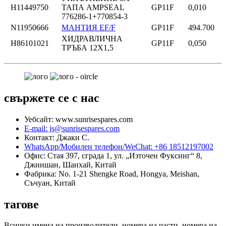
Н11449750
ТАПА AMPSEAL
GP11F
0,010
776286-1+770854-3
N11950666
МАНТИЯ EF/F
GP11F
494.700
ХИДРАВЛИЧНА
Н86101021
GP11F
0,050
ТРЪБА 12X1,5
свържете се с нас
Уебсайт: www.sunrisespares.com
E-mail: js@sunrisespares.com
Контакт: Джаки С.
WhatsApp/Мобилен телефон/WeChat: +86 18512197002
Офис: Стая 397, сграда 1, ул. „Източен Фуксинг“ 8,
Джиншан, Шанхай, Китай
Фабрика: No. 1-21 Shengke Road, Hongya, Meishan,
Съчуан, Китай
тагове
Всички имена на производители, номера на части, номера на