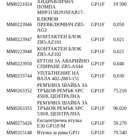
ХИДРАВЛИЧНА
ММ0221024
GP11F
19 500
ПОМПА
MHP315B293SFAB17-
КЛЮЧОВ
ММ0223946
ПРЕВКЛЮЧВАЧ ZB5-
GP11F
0,050
AG2
КОНТАКТЕН БЛОК
ММ0223947
GP11F
0,021
ZB5-AZ101
КОНТАКТЕН БЛОК
ММ0223948
GP11F
0,021
ZB5-AZ102
БУТОН ЗА АВАРИЙНО
ММ0223950
GP11F
0,040
СПИРАНЕ ZB5-AS44
УПЛЪТНЕНИЕ НА
ММ0233744
GP11F
0,030
ВАЛА 402-2883-151
РЕМЪЧНА ШАЙБА ЗА
ММ0263352
ТРЪБОВ РЕМЪК SPC
GP11F
75.210
450/8, ЦЕНТРАЛНА
РЕМЪЧНА ШАЙБА ЗА
ММ0263355
ТРЪБОВ РЕМЪК SPC
GP11F
96.020
530/8, ЦЕНТРАЛНА
Ексцентрична втулка
ММ0273426
GP11F
59.270
E30 GP11F/M
ММ0315148
Втулка за рама GP11
GP11F
79.540