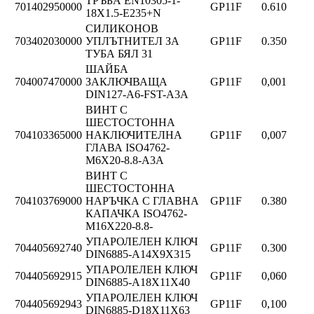
ТРЪБА EN10305-1-
701402950000
GP11F
0.610
18X1.5-E235+N
СИЛИКОНОВ
703402030000
УПЛЪТНИТЕЛ ЗА
GP11F
0.350
ТУБА БЯЛ 31
ШАЙБА
704007470000
ЗАКЛЮЧВАЩА
GP11F
0,001
DIN127-A6-FST-A3A
ВИНТ С
ШЕСТОСТОННА
704103365000
НАКЛЮЧИТЕЛНА
GP11F
0,007
ГЛАВА ISO4762-
M6X20-8.8-A3A
ВИНТ С
ШЕСТОСТОННА
704103769000
НАРЪЧКА С ГЛАВНА
GP11F
0.380
КАПАЧКА ISO4762-
M16X220-8.8-
УПАРОЛЕЛЕН КЛЮЧ
704405692740
GP11F
0.300
DIN6885-A14X9X315
УПАРОЛЕЛЕН КЛЮЧ
704405692915
GP11F
0,060
DIN6885-A18X11X40
УПАРОЛЕЛЕН КЛЮЧ
704405692943
GP11F
0,100
DIN6885-D18X11X63