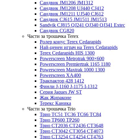
Сандвик JM1206 JM1312
Сандвик JM1208 UJ440 CJ412
Сандвик JM1211 UJ540 CJ612
Сандвик CJ615 JM1511 JM1513
Sandvik CJ815 QJ241 QJ340 QJ341 Extec
Сандвик CG820
Части за трошачка Terex
Ролер конус Terex Cedarapids
Най-ценен играч на Terex Cedarapids
Terex Cedarapids HIS 1300
Powerscreen Metrotrak 900×600
Powerscreen Premiertrak 1165 1180
Powerscreen Maxtrak 1000 1300
Powerscreen XA400
Тракпактор 428 1412
Финли J-1160 J-1175 I-1312
Серия Jaques JW ST
Жак Жираконе
Терекс Каника
Части за трошачка Trio
Трио TC51 TC36 TC66 TC84
Трио TP600 TP260
Трио CT2036 CT2436 CT3648
Трио CT3042 CT3054 CT4073
Трио CT3254 CT4254 CT4763