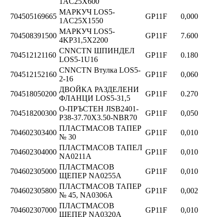
1AC25X600
МАРКУЧ LOS5-
704505169665
GP11F
0,000
1AC25X1550
МАРКУЧ LOS5-
704508391500
GP11F
7.600
4KP31,5X2200
CNNCTN ШПИНДЕЛ
704512121160
GP11F
0.180
LOS5-1U16
CNNCTN Втулка LOS5-
704512152160
GP11F
0,060
2-16
ДВОЙКА РАЗДЕЛЕНИ
704518050200
GP11F
0.270
ФЛАНЦИ LOS5-31,5
О-ПРЪСТЕН JISB2401-
704518200300
GP11F
0,050
P38-37.70X3.50-NBR70
ПЛАСТМАСОВ ТАПЕР
704602303400
GP11F
0,010
№ 30
ПЛАСТМАСОВ ТАПЕЛ
704602304000
GP11F
0,010
NA0211A
ПЛАСТМАСОВ
704602305000
GP11F
0,010
ЩЕПЕР NA0255A
ПЛАСТМАСОВ ТАПЕР
704602305800
GP11F
0,002
№ 45, NA0306A
ПЛАСТМАСОВ
704602307000
GP11F
0,010
ЩЕПЕР NA0320A