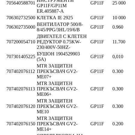
ИНСТРУМЕНТИ
705640588701
GP11F
25 000
GP11F/GP11M
ER.405887-A
706302732500
КЛЕТКА IE 2925
GP11F
10 000
ВЕНТИЛАТОР 500/8-
706302735000
GP11F
0.960
8/45/PPG/3HL/19/6/B
ДВИГАТЕЛ С КЛЕТЕН
707200054710
РЕДУКТОР 0.75KW-
GP11F
11.700
230/400V-50HZ-
БУШОН 1904529903
707301405225
GP11F
0,010
(5A)
MTR ЗАЩИТЕН
707402076112
ПРЕКЪСВАЧ GV2-
GP11F
0.300
ME07+
MTR ЗАЩИТЕН
707402076113
ПРЕКЪСВАЧ GV2-
GP11F
0.300
ME06+
MTR ЗАЩИТЕН
707402076120
ПРЕКЪСВАЧ GV2-
GP11F
0.300
ME10
MTR ЗАЩИТЕН
707402076150
ПРЕКЪСВАЧ GV2-
GP11F
0.200
ME14+