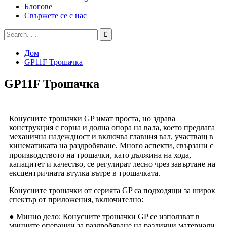
Блогове
Свържете се с нас
Дом
GP11F Трошачка
GP11F Трошачка
Конусните трошачки GP имат проста, но здрава
конструкция с горна и долна опора на вала, което предлага
механична надеждност и включва главния вал, участващ в
кинематиката на раздробяване. Много аспекти, свързани с
производството на трошачки, като дължина на хода,
капацитет и качество, се регулират лесно чрез завъртане на
ексцентричната втулка вътре в трошачката.
Конусните трошачки от серията GP са подходящи за широк
спектър от приложения, включително:
● Минно дело: Конусните трошачки GP се използват в
минните операции за раздробяване на различни материали,