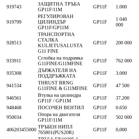
ЗАЩИТНА ТРЪБА
919743
GP11F
1.000
GP11F/11M
РЕГУЛИРОВАН
1 040
919799
ЦИЛИНДЪР
GP11F
000
GP11F/GP11M
ТРАНСПОРТНА
СТАЛКА
928513
GP11F
200 000
KULJETUSALUSTA
G11 FINE
Сглобка на подрамка
933911
GP11F
762 000
G11FINE/G11MFINE
ДЪРЖАТЕЛЯ НА
935308
GP11F
3.000
ПОДДРЪЖКАТА
THRUST BRNG
941534
GP11F
47 500
G11FINE & G11MFINE
Втулка на цилиндра
946561
GP11F
37.200
GP11F / GP11M
948468
ПОСОЧЕН ВЕНТИЛ
GP11F
0.650
Опора на двигателя
950034
GP11F
502 000
GP11F/11M
ТРЪБЕН НИПЛ
406203455000
GP11F
0,000
765801(PUS20R)