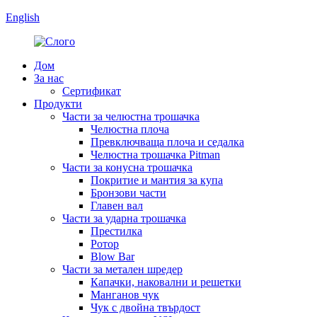
English
Дом
За нас
Сертификат
Продукти
Части за челюстна трошачка
Челюстна плоча
Превключваща плоча и седалка
Челюстна трошачка Pitman
Части за конусна трошачка
Покритие и мантия за купа
Бронзови части
Главен вал
Части за ударна трошачка
Престилка
Ротор
Blow Bar
Части за метален шредер
Капачки, наковални и решетки
Манганов чук
Чук с двойна твърдост