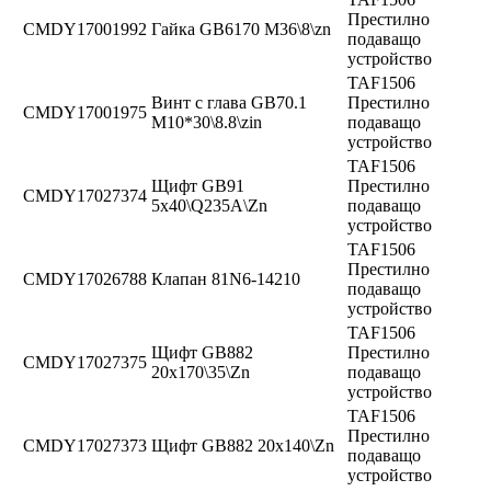
Престилно
CMDY17001992
Гайка GB6170 M36\8\zn
подаващо
устройство
TAF1506
Винт с глава GB70.1
Престилно
CMDY17001975
M10*30\8.8\zin
подаващо
устройство
TAF1506
Щифт GB91
Престилно
CMDY17027374
5x40\Q235A\Zn
подаващо
устройство
TAF1506
Престилно
CMDY17026788
Клапан 81N6-14210
подаващо
устройство
TAF1506
Щифт GB882
Престилно
CMDY17027375
20x170\35\Zn
подаващо
устройство
TAF1506
Престилно
CMDY17027373
Щифт GB882 20x140\Zn
подаващо
устройство