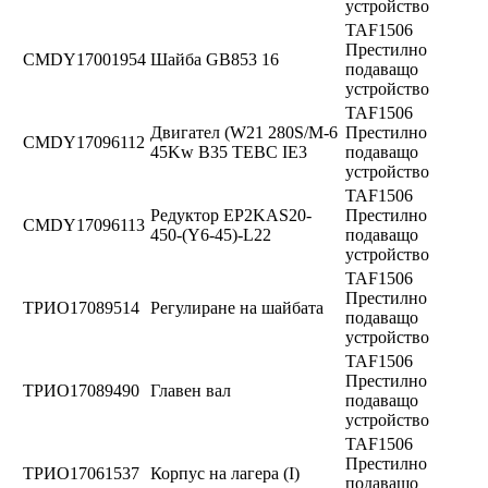
устройство
TAF1506
Престилно
CMDY17001954
Шайба GB853 16
подаващо
устройство
TAF1506
Двигател (W21 280S/M-6
Престилно
CMDY17096112
45Kw B35 TEBC IE3
подаващо
устройство
TAF1506
Редуктор EP2KAS20-
Престилно
CMDY17096113
450-(Y6-45)-L22
подаващо
устройство
TAF1506
Престилно
ТРИО17089514
Регулиране на шайбата
подаващо
устройство
TAF1506
Престилно
ТРИО17089490
Главен вал
подаващо
устройство
TAF1506
Престилно
ТРИО17061537
Корпус на лагера (I)
подаващо