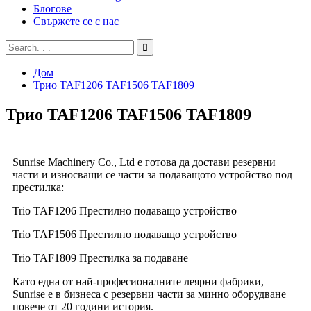
Блогове
Свържете се с нас
Дом
Трио TAF1206 TAF1506 TAF1809
Трио TAF1206 TAF1506 TAF1809
Sunrise Machinery Co., Ltd е готова да достави резервни
части и износващи се части за подаващото устройство под
престилка:
Trio TAF1206 Престилно подаващо устройство
Trio TAF1506 Престилно подаващо устройство
Trio TAF1809 Престилка за подаване
Като една от най-професионалните леярни фабрики,
Sunrise е в бизнеса с резервни части за минно оборудване
повече от 20 години история.