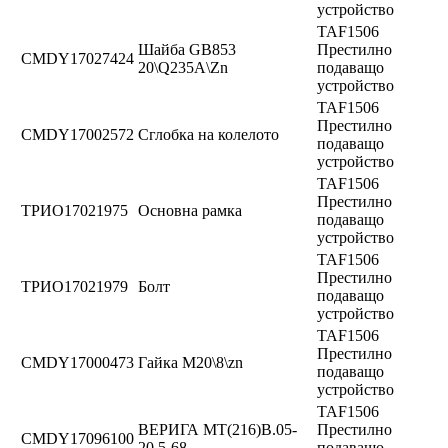
устройство
TAF1506
Шайба GB853
Престилно
CMDY17027424
20\Q235A\Zn
подаващо
устройство
TAF1506
Престилно
CMDY17002572
Сглобка на колелото
подаващо
устройство
TAF1506
Престилно
ТРИО17021975
Основна рамка
подаващо
устройство
TAF1506
Престилно
ТРИО17021979
Болт
подаващо
устройство
TAF1506
Престилно
CMDY17000473
Гайка M20\8\zn
подаващо
устройство
TAF1506
ВЕРИГА MT(216)B.05-
Престилно
CMDY17096100
20.5-68
подаващо