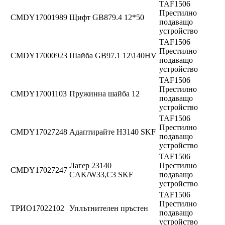
TAF1506
Престилно
CMDY17001989
Щифт GB879.4 12*50
подаващо
устройство
TAF1506
Престилно
CMDY17000923
Шайба GB97.1 12\140HV
подаващо
устройство
TAF1506
Престилно
CMDY17001103
Пружинна шайба 12
подаващо
устройство
TAF1506
Престилно
CMDY17027248
Адаптирайте H3140 SKF
подаващо
устройство
TAF1506
Лагер 23140
Престилно
CMDY17027247
CAK/W33,C3 SKF
подаващо
устройство
TAF1506
Престилно
ТРИО17022102
Уплътнителен пръстен
подаващо
устройство