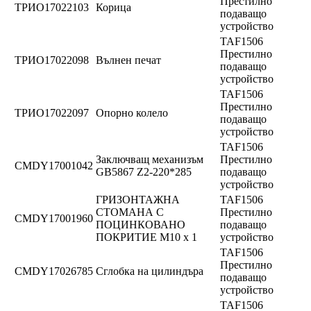
Престилно
ТРИО17022103
Корица
подаващо
устройство
TAF1506
Престилно
ТРИО17022098
Вълнен печат
подаващо
устройство
TAF1506
Престилно
ТРИО17022097
Опорно колело
подаващо
устройство
TAF1506
Заключващ механизъм
Престилно
CMDY17001042
GB5867 Z2-220*285
подаващо
устройство
ГРИЗОНТАЖНА
TAF1506
СТОМАНА С
Престилно
CMDY17001960
ПОЦИНКОВАНО
подаващо
ПОКРИТИЕ M10 x 1
устройство
TAF1506
Престилно
CMDY17026785
Сглобка на цилиндъра
подаващо
устройство
TAF1506