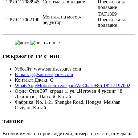
ТРИО17088945
Система за връщане
Престилка за
подаване
TAF1809
Монтаж на мотор-
ТРИО17062190
Престилка за
редуктор
подаване
свържете се с нас
Уебсайт: www.sunrisespares.com
E-mail: js@sunrisespares.com
Контакт: Джаки С.
WhatsApp/Мобилен телефон/WeChat: +86 18512197002
Офис: Стая 397, сграда 1, ул. „Източен Фуксинг“ 8,
Джиншан, Шанхай, Китай
Фабрика: No. 1-21 Shengke Road, Hongya, Meishan,
Съчуан, Китай
тагове
Всички имена на производители, номера на части, номера на