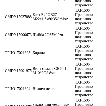
подаващо
устройство
TAF1506
Болт Ref GB27
Престилно
CMDY17027888
M22x1.5x60\35CrMoA
подаващо
устройство
TAF1506
Престилно
CMDY17000673
Шайба 22\65Mn\zn
подаващо
устройство
TAF1506
Престилно
ТРИО17021893
Корица
подаващо
устройство
TAF1506
Винт с глава GB70.1
Престилно
CMDY17001975
M10*30\8.8\zin
подаващо
устройство
TAF1506
Престилно
ТРИО17021894
Вълнен печат
подаващо
устройство
TAF1506
Заключващ механизъм
Престилно