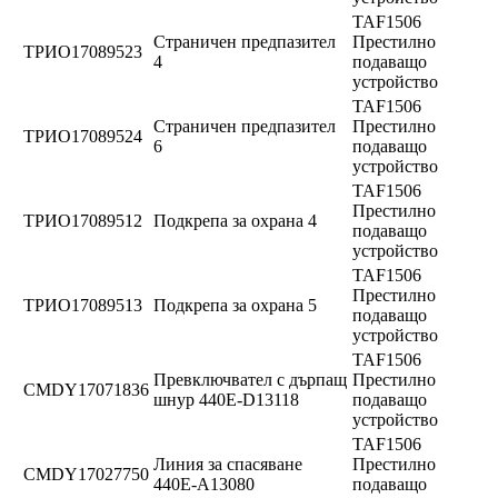
TAF1506
Страничен предпазител
Престилно
ТРИО17089523
4
подаващо
устройство
TAF1506
Страничен предпазител
Престилно
ТРИО17089524
6
подаващо
устройство
TAF1506
Престилно
ТРИО17089512
Подкрепа за охрана 4
подаващо
устройство
TAF1506
Престилно
ТРИО17089513
Подкрепа за охрана 5
подаващо
устройство
TAF1506
Превключвател с дърпащ
Престилно
CMDY17071836
шнур 440E-D13118
подаващо
устройство
TAF1506
Линия за спасяване
Престилно
CMDY17027750
440E-A13080
подаващо