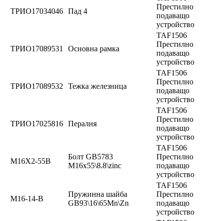
Престилно
ТРИО17034046
Пад 4
подаващо
устройство
TAF1506
Престилно
ТРИО17089531
Основна рамка
подаващо
устройство
TAF1506
Престилно
ТРИО17089532
Тежка железница
подаващо
устройство
TAF1506
Престилно
ТРИО17025816
Пералня
подаващо
устройство
TAF1506
Болт GB5783
Престилно
М16Х2-55В
M16x55\8.8\zinc
подаващо
устройство
TAF1506
Пружинна шайба
Престилно
М16-14-В
GB93\16\65Mn\Zn
подаващо
устройство