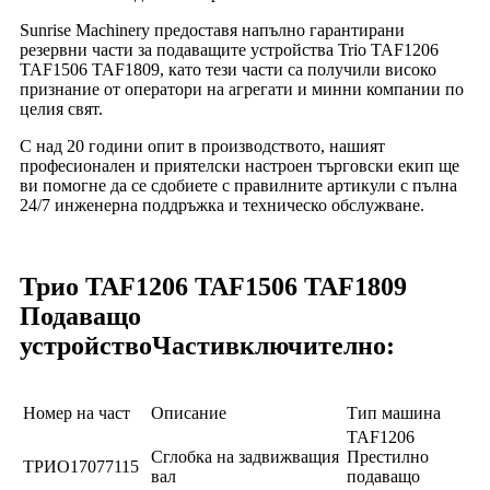
Sunrise Machinery предоставя напълно гарантирани
резервни части за подаващите устройства Trio TAF1206
TAF1506 TAF1809, като тези части са получили високо
признание от оператори на агрегати и минни компании по
целия свят.
С над 20 години опит в производството, нашият
професионален и приятелски настроен търговски екип ще
ви помогне да се сдобиете с правилните артикули с пълна
24/7 инженерна поддръжка и техническо обслужване.
Трио TAF1206 TAF1506 TAF1809
Подаващо
устройство
Части
включително:
Номер на част
Описание
Тип машина
TAF1206
Сглобка на задвижващия
Престилно
ТРИО17077115
вал
подаващо