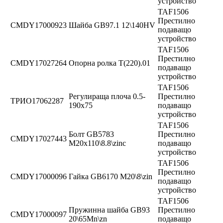
устройство
TAF1506
Престилно
CMDY17000923
Шайба GB97.1 12\140HV
подаващо
устройство
TAF1506
Престилно
CMDY17027264
Опорна ролка T(220).01
подаващо
устройство
TAF1506
Регулираща плоча 0.5-
Престилно
ТРИО17062287
190x75
подаващо
устройство
TAF1506
Болт GB5783
Престилно
CMDY17027443
M20x110\8.8\zinc
подаващо
устройство
TAF1506
Престилно
CMDY17000096
Гайка GB6170 M20\8\zin
подаващо
устройство
TAF1506
Пружинна шайба GB93
Престилно
CMDY17000097
20\65Mn\zn
подаващо