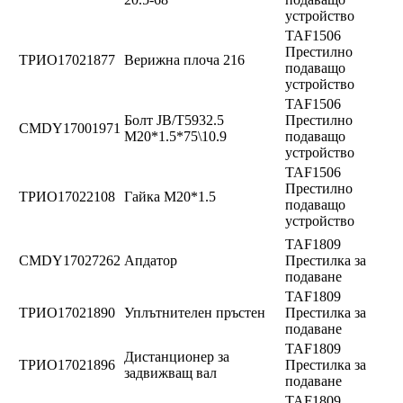
устройство
TAF1506
Престилно
ТРИО17021877
Верижна плоча 216
подаващо
устройство
TAF1506
Болт JB/T5932.5
Престилно
CMDY17001971
M20*1.5*75\10.9
подаващо
устройство
TAF1506
Престилно
ТРИО17022108
Гайка M20*1.5
подаващо
устройство
TAF1809
CMDY17027262
Апдатор
Престилка за
подаване
TAF1809
ТРИО17021890
Уплътнителен пръстен
Престилка за
подаване
TAF1809
Дистанционер за
ТРИО17021896
Престилка за
задвижващ вал
подаване
TAF1809