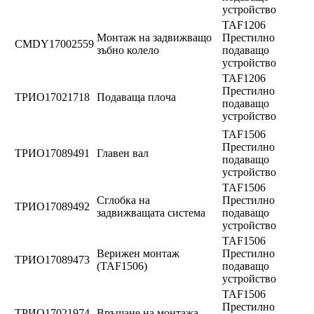
устройство
TAF1206
Монтаж на задвижващо
Престилно
CMDY17002559
зъбно колело
подаващо
устройство
TAF1206
Престилно
ТРИО17021718
Подаваща плоча
подаващо
устройство
TAF1506
Престилно
ТРИО17089491
Главен вал
подаващо
устройство
TAF1506
Сглобка на
Престилно
ТРИО17089492
задвижващата система
подаващо
устройство
TAF1506
Верижен монтаж
Престилно
ТРИО17089473
(TAF1506)
подаващо
устройство
TAF1506
Престилно
ТРИО17021974
Връщане на монтажа