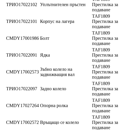
ТРИО17022102
Уплътнителен пръстен
Престилка за
подаване
TAF1809
ТРИО17022101
Корпус на лагера
Престилка за
подаване
TAF1809
CMDY17001986
Болт
Престилка за
подаване
TAF1809
ТРИО17022091
Ядка
Престилка за
подаване
TAF1809
Зъбно колело на
CMDY17002573
Престилка за
задвижващия вал
подаване
TAF1809
ТРИО17022097
Задно колело
Престилка за
подаване
TAF1809
CMDY17027264
Опорна ролка
Престилка за
подаване
TAF1809
CMDY17002572
Връщащо се колело
Престилка за
подаване