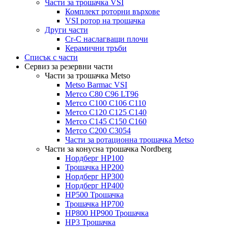
Части за трошачка VSI
Комплект роторни върхове
VSI ротор на трошачка
Други части
Cr-C наслагващи плочи
Керамични тръби
Списък с части
Сервиз за резервни части
Части за трошачка Metso
Metso Barmac VSI
Метсо C80 C96 LT96
Метсо C100 C106 C110
Метсо C120 C125 C140
Метсо C145 C150 C160
Метсо C200 C3054
Части за ротационна трошачка Metso
Части за конусна трошачка Nordberg
Нордберг HP100
Трошачка HP200
Нордберг HP300
Нордберг HP400
HP500 Трошачка
Трошачка HP700
HP800 HP900 Трошачка
HP3 Трошачка