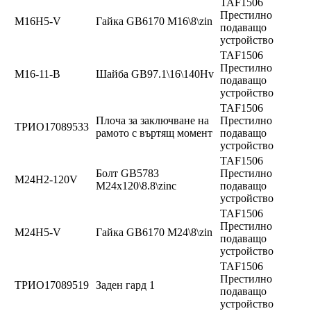
TAF1506
Престилно
M16H5-V
Гайка GB6170 M16\8\zin
подаващо
устройство
TAF1506
Престилно
М16-11-В
Шайба GB97.1\16\140Hv
подаващо
устройство
TAF1506
Плоча за заключване на
Престилно
ТРИО17089533
рамото с въртящ момент
подаващо
устройство
TAF1506
Болт GB5783
Престилно
M24H2-120V
M24x120\8.8\zinc
подаващо
устройство
TAF1506
Престилно
M24H5-V
Гайка GB6170 M24\8\zin
подаващо
устройство
TAF1506
Престилно
ТРИО17089519
Заден гард 1
подаващо
устройство