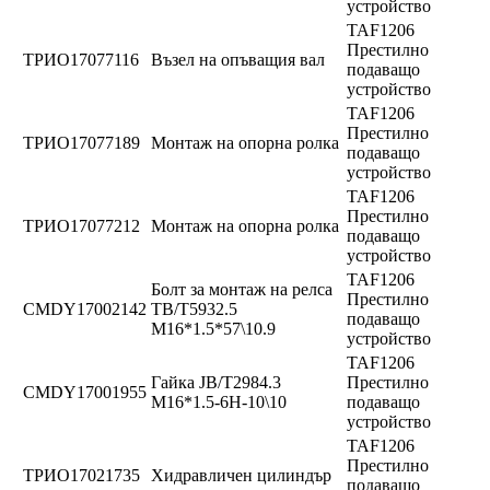
устройство
TAF1206
Престилно
ТРИО17077116
Възел на опъващия вал
подаващо
устройство
TAF1206
Престилно
ТРИО17077189
Монтаж на опорна ролка
подаващо
устройство
TAF1206
Престилно
ТРИО17077212
Монтаж на опорна ролка
подаващо
устройство
TAF1206
Болт за монтаж на релса
Престилно
CMDY17002142
TB/T5932.5
подаващо
M16*1.5*57\10.9
устройство
TAF1206
Гайка JB/T2984.3
Престилно
CMDY17001955
M16*1.5-6H-10\10
подаващо
устройство
TAF1206
Престилно
ТРИО17021735
Хидравличен цилиндър
подаващо