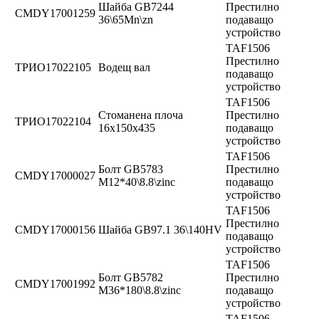
Шайба GB7244
Престилно
CMDY17001259
36\65Mn\zn
подаващо
устройство
TAF1506
Престилно
ТРИО17022105
Водещ вал
подаващо
устройство
TAF1506
Стоманена плоча
Престилно
ТРИО17022104
16x150x435
подаващо
устройство
TAF1506
Болт GB5783
Престилно
CMDY17000027
M12*40\8.8\zinc
подаващо
устройство
TAF1506
Престилно
CMDY17000156
Шайба GB97.1 36\140HV
подаващо
устройство
TAF1506
Болт GB5782
Престилно
CMDY17001992
M36*180\8.8\zinc
подаващо
устройство
TAF1506