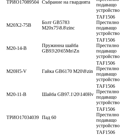
ТРИО17089504
Събрание на гвардията
подаващо
устройство
TAF1506
Болт GB5783
Престилно
М20Х2-75В
M20x75\8.8\zinc
подаващо
устройство
TAF1506
Пружинна шайба
Престилно
М20-14-В
GB93\20\65Mn\Zn
подаващо
устройство
TAF1506
Престилно
M20H5-V
Гайка GB6170 M20\8\zin
подаващо
устройство
TAF1506
Престилно
М20-11-В
Шайба GB97.1\20\140Hv
подаващо
устройство
TAF1506
Престилно
ТРИО17034039
Пад 60
подаващо
устройство
TAF1506