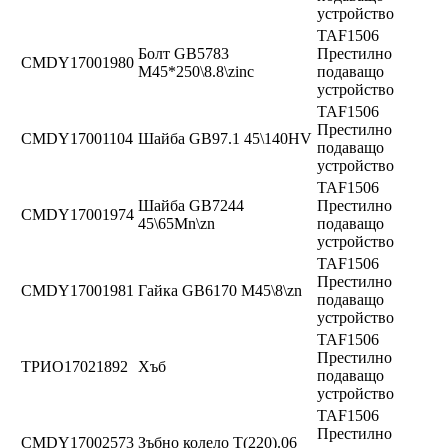
устройство
TAF1506
Болт GB5783
Престилно
CMDY17001980
M45*250\8.8\zinc
подаващо
устройство
TAF1506
Престилно
CMDY17001104
Шайба GB97.1 45\140HV
подаващо
устройство
TAF1506
Шайба GB7244
Престилно
CMDY17001974
45\65Mn\zn
подаващо
устройство
TAF1506
Престилно
CMDY17001981
Гайка GB6170 M45\8\zn
подаващо
устройство
TAF1506
Престилно
ТРИО17021892
Хъб
подаващо
устройство
TAF1506
Престилно
CMDY17002573
Зъбно колело T(220).06