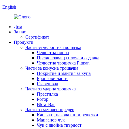
English
Дом
За нас
Сертификат
Продукти
Части за челюстна трошачка
Челюстна плоча
Превключваща плоча и седалка
Челюстна трошачка Pitman
Части за конусна трошачка
Покритие и мантия за купа
Бронзови части
Главен вал
Части за ударна трошачка
Престилка
Ротор
Blow Bar
Части за метален шредер
Капачки, наковални и решетки
Манганов чук
Чук с двойна твърдост