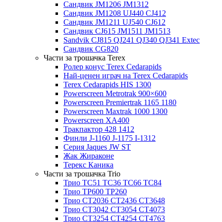
Сандвик JM1206 JM1312
Сандвик JM1208 UJ440 CJ412
Сандвик JM1211 UJ540 CJ612
Сандвик CJ615 JM1511 JM1513
Sandvik CJ815 QJ241 QJ340 QJ341 Extec
Сандвик CG820
Части за трошачка Terex
Ролер конус Terex Cedarapids
Най-ценен играч на Terex Cedarapids
Terex Cedarapids HIS 1300
Powerscreen Metrotrak 900×600
Powerscreen Premiertrak 1165 1180
Powerscreen Maxtrak 1000 1300
Powerscreen XA400
Тракпактор 428 1412
Финли J-1160 J-1175 I-1312
Серия Jaques JW ST
Жак Жираконе
Терекс Каника
Части за трошачка Trio
Трио TC51 TC36 TC66 TC84
Трио TP600 TP260
Трио CT2036 CT2436 CT3648
Трио CT3042 CT3054 CT4073
Трио CT3254 CT4254 CT4763