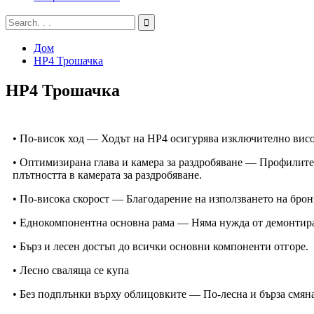
Дом
HP4 Трошачка
HP4 Трошачка
• По-висок ход — Ходът на HP4 осигурява изключително висо
• Оптимизирана глава и камера за раздробяване — Профилите 
плътността в камерата за раздробяване.
• По-висока скорост — Благодарение на използването на брон
• Еднокомпонентна основна рама — Няма нужда от демонтиран
• Бърз и лесен достъп до всички основни компоненти отгоре.
• Лесно сваляща се купа
• Без подплънки върху облицовките — По-лесна и бърза смяна