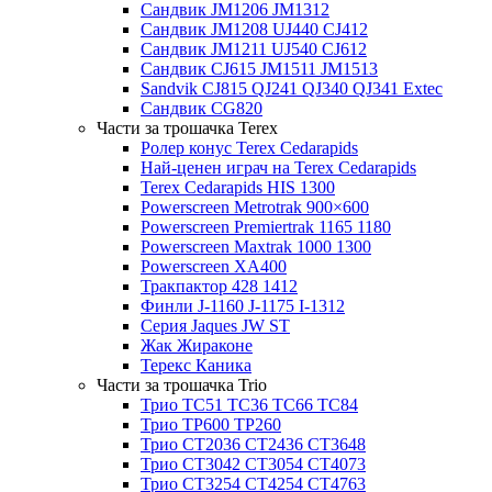
Сандвик JM1206 JM1312
Сандвик JM1208 UJ440 CJ412
Сандвик JM1211 UJ540 CJ612
Сандвик CJ615 JM1511 JM1513
Sandvik CJ815 QJ241 QJ340 QJ341 Extec
Сандвик CG820
Части за трошачка Terex
Ролер конус Terex Cedarapids
Най-ценен играч на Terex Cedarapids
Terex Cedarapids HIS 1300
Powerscreen Metrotrak 900×600
Powerscreen Premiertrak 1165 1180
Powerscreen Maxtrak 1000 1300
Powerscreen XA400
Тракпактор 428 1412
Финли J-1160 J-1175 I-1312
Серия Jaques JW ST
Жак Жираконе
Терекс Каника
Части за трошачка Trio
Трио TC51 TC36 TC66 TC84
Трио TP600 TP260
Трио CT2036 CT2436 CT3648
Трио CT3042 CT3054 CT4073
Трио CT3254 CT4254 CT4763