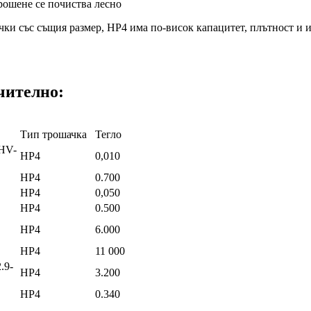
рошене се почиства лесно
ки със същия размер, HP4 има по-висок капацитет, плътност и и
чително:
Тип трошачка
Тегло
HV-
HP4
0,010
HP4
0.700
HP4
0,050
HP4
0.500
HP4
6.000
HP4
11 000
.9-
HP4
3.200
HP4
0.340