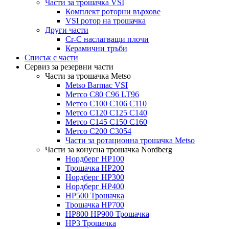
Части за трошачка VSI
Комплект роторни върхове
VSI ротор на трошачка
Други части
Cr-C наслагващи плочи
Керамични тръби
Списък с части
Сервиз за резервни части
Части за трошачка Metso
Metso Barmac VSI
Метсо C80 C96 LT96
Метсо C100 C106 C110
Метсо C120 C125 C140
Метсо C145 C150 C160
Метсо C200 C3054
Части за ротационна трошачка Metso
Части за конусна трошачка Nordberg
Нордберг HP100
Трошачка HP200
Нордберг HP300
Нордберг HP400
HP500 Трошачка
Трошачка HP700
HP800 HP900 Трошачка
HP3 Трошачка