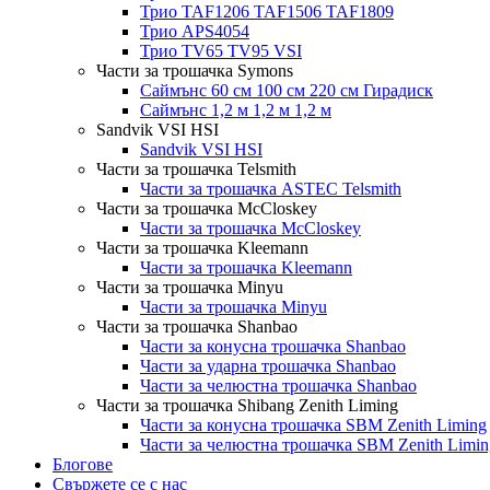
Трио TAF1206 TAF1506 TAF1809
Трио APS4054
Трио TV65 TV95 VSI
Части за трошачка Symons
Саймънс 60 см 100 см 220 см Гирадиск
Саймънс 1,2 м 1,2 м 1,2 м
Sandvik VSI HSI
Sandvik VSI HSI
Части за трошачка Telsmith
Части за трошачка ASTEC Telsmith
Части за трошачка McCloskey
Части за трошачка McCloskey
Части за трошачка Kleemann
Части за трошачка Kleemann
Части за трошачка Minyu
Части за трошачка Minyu
Части за трошачка Shanbao
Части за конусна трошачка Shanbao
Части за ударна трошачка Shanbao
Части за челюстна трошачка Shanbao
Части за трошачка Shibang Zenith Liming
Части за конусна трошачка SBM Zenith Liming
Части за челюстна трошачка SBM Zenith Limin
Блогове
Свържете се с нас