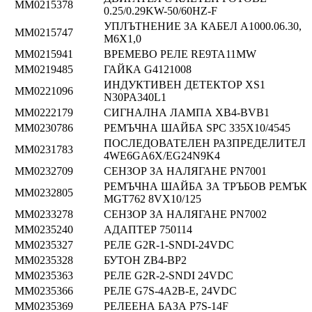
ММ0215378
0.25/0.29KW-50/60HZ-F
УПЛЪТНЕНИЕ ЗА КАБЕЛ A1000.06.30,
ММ0215747
M6X1,0
ММ0215941
ВРЕМЕВО РЕЛЕ RE9TA11MW
ММ0219485
ГАЙКА G4121008
ИНДУКТИВЕН ДЕТЕКТОР XS1
ММ0221096
N30PA340L1
ММ0222179
СИГНАЛНА ЛАМПА XB4-BVB1
ММ0230786
РЕМЪЧНА ШАЙБА SPC 335X10/4545
ПОСЛЕДОВАТЕЛЕН РАЗПРЕДЕЛИТЕЛ
ММ0231783
4WE6GA6X/EG24N9K4
ММ0232709
СЕНЗОР ЗА НАЛЯГАНЕ PN7001
РЕМЪЧНА ШАЙБА ЗА ТРЪБОВ РЕМЪК
ММ0232805
MGT762 8VX10/125
ММ0233278
СЕНЗОР ЗА НАЛЯГАНЕ PN7002
ММ0235240
АДАПТЕР 750114
ММ0235327
РЕЛЕ G2R-1-SNDI-24VDC
ММ0235328
БУТОН ZB4-BP2
ММ0235363
РЕЛЕ G2R-2-SNDI 24VDC
ММ0235366
РЕЛЕ G7S-4A2B-E, 24VDC
ММ0235369
РЕЛЕЕНА БАЗА P7S-14F