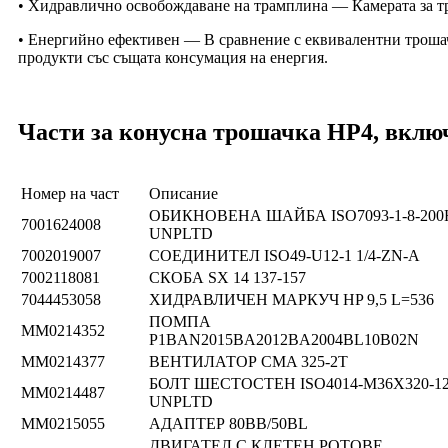
• Хидравлично освобождаване на трамплина — Камерата за т
• Енергийно ефективен — В сравнение с еквивалентни трошач
продукти със същата консумация на енергия.
Части за конусна трошачка HP4, вклю
Номер на част
Описание
ОБИКНОВЕНА ШАЙБА ISO7093-1-8-200
7001624008
UNPLTD
7002019007
СОЕДИНИТЕЛ ISO49-U12-1 1/4-ZN-A
7002118081
СКОБА SX 14 137-157
7044453058
ХИДРАВЛИЧЕН МАРКУЧ HP 9,5 L=536
ПОМПА
ММ0214352
P1BAN2015BA2012BA2004BL10B02N
ММ0214377
ВЕНТИЛАТОР CMA 325-2T
БОЛТ ШЕСТОСТЕН ISO4014-M36X320-12
ММ0214487
UNPLTD
ММ0215055
АДАПТЕР 80BB/50BL
ДВИГАТЕЛ С КЛЕТЕН РОТОВЕ