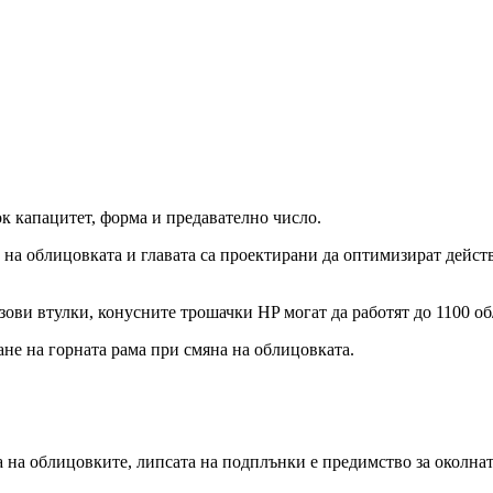
к капацитет, форма и предавателно число.
на облицовката и главата са проектирани да оптимизират дейст
зови втулки, конусните трошачки HP могат да работят до 1100 о
е на горната рама при смяна на облицовката.
 на облицовките, липсата на подплънки е предимство за околнат