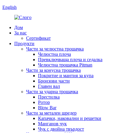
English
Дом
За нас
Сертификат
Продукти
Части за челюстна трошачка
Челюстна плоча
Превключваща плоча и седалка
Челюстна трошачка Pitman
Части за конусна трошачка
Покритие и мантия за купа
Бронзови части
Главен вал
Части за ударна трошачка
Престилка
Ротор
Blow Bar
Части за метален шредер
Капачки, наковални и решетки
Манганов чук
Чук с двойна твърдост