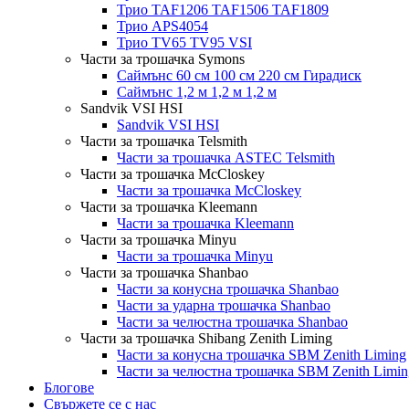
Трио TAF1206 TAF1506 TAF1809
Трио APS4054
Трио TV65 TV95 VSI
Части за трошачка Symons
Саймънс 60 см 100 см 220 см Гирадиск
Саймънс 1,2 м 1,2 м 1,2 м
Sandvik VSI HSI
Sandvik VSI HSI
Части за трошачка Telsmith
Части за трошачка ASTEC Telsmith
Части за трошачка McCloskey
Части за трошачка McCloskey
Части за трошачка Kleemann
Части за трошачка Kleemann
Части за трошачка Minyu
Части за трошачка Minyu
Части за трошачка Shanbao
Части за конусна трошачка Shanbao
Части за ударна трошачка Shanbao
Части за челюстна трошачка Shanbao
Части за трошачка Shibang Zenith Liming
Части за конусна трошачка SBM Zenith Liming
Части за челюстна трошачка SBM Zenith Limin
Блогове
Свържете се с нас