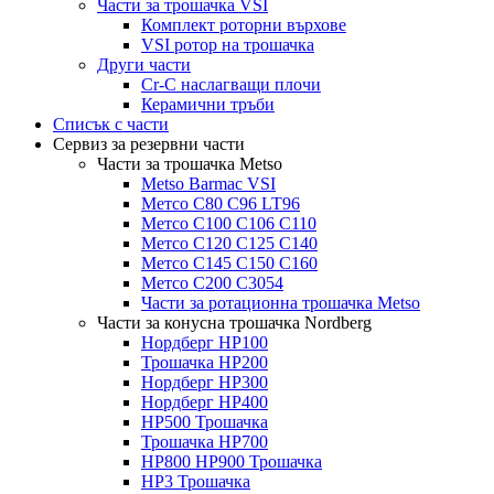
Части за трошачка VSI
Комплект роторни върхове
VSI ротор на трошачка
Други части
Cr-C наслагващи плочи
Керамични тръби
Списък с части
Сервиз за резервни части
Части за трошачка Metso
Metso Barmac VSI
Метсо C80 C96 LT96
Метсо C100 C106 C110
Метсо C120 C125 C140
Метсо C145 C150 C160
Метсо C200 C3054
Части за ротационна трошачка Metso
Части за конусна трошачка Nordberg
Нордберг HP100
Трошачка HP200
Нордберг HP300
Нордберг HP400
HP500 Трошачка
Трошачка HP700
HP800 HP900 Трошачка
HP3 Трошачка