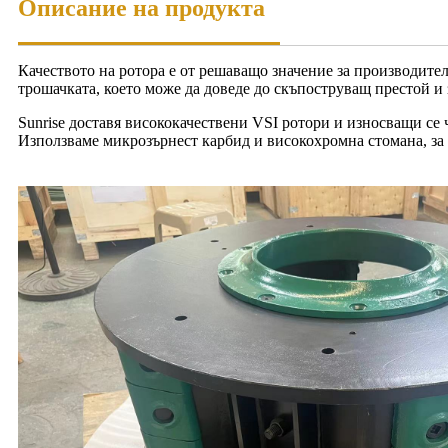
Описание на продукта
Качеството на ротора е от решаващо значение за производите
трошачката, което може да доведе до скъпоструващ престой и 
Sunrise доставя висококачествени VSI ротори и износващи се ч
Използваме микрозърнест карбид и високохромна стомана, за 