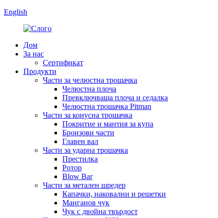
English
Дом
За нас
Сертификат
Продукти
Части за челюстна трошачка
Челюстна плоча
Превключваща плоча и седалка
Челюстна трошачка Pitman
Части за конусна трошачка
Покритие и мантия за купа
Бронзови части
Главен вал
Части за ударна трошачка
Престилка
Ротор
Blow Bar
Части за метален шредер
Капачки, наковални и решетки
Манганов чук
Чук с двойна твърдост