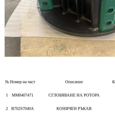
B6150SE РОТОРЕН СГЛОБ
№
Номер на част
Описание
К
1
ММ0407471
СГЛОБЯВАНЕ НА РОТОРА
2
B702S7040A
КОНИЧЕН РЪКАВ