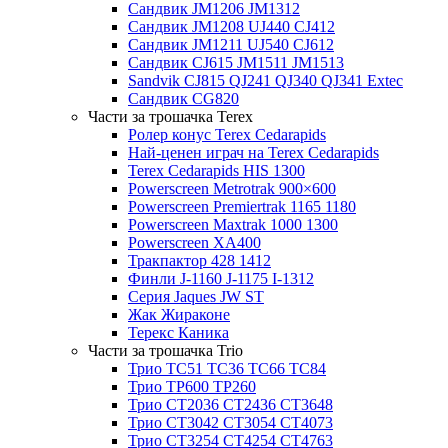
Сандвик JM1206 JM1312
Сандвик JM1208 UJ440 CJ412
Сандвик JM1211 UJ540 CJ612
Сандвик CJ615 JM1511 JM1513
Sandvik CJ815 QJ241 QJ340 QJ341 Extec
Сандвик CG820
Части за трошачка Terex
Ролер конус Terex Cedarapids
Най-ценен играч на Terex Cedarapids
Terex Cedarapids HIS 1300
Powerscreen Metrotrak 900×600
Powerscreen Premiertrak 1165 1180
Powerscreen Maxtrak 1000 1300
Powerscreen XA400
Тракпактор 428 1412
Финли J-1160 J-1175 I-1312
Серия Jaques JW ST
Жак Жираконе
Терекс Каника
Части за трошачка Trio
Трио TC51 TC36 TC66 TC84
Трио TP600 TP260
Трио CT2036 CT2436 CT3648
Трио CT3042 CT3054 CT4073
Трио CT3254 CT4254 CT4763